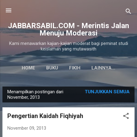
Langsung ke konten utama
JABBARSABIL.COM - Merintis Jalan
Menuju Moderasi
Kami menawarkan kajian-kajian moderat bagi peminat studi
keislaman yang mutawasith
HOME
BUKU
FIKIH
LAINNYA…
Menampilkan postingan dari
TUNJUKKAN SEMUA
P
November, 2013
o
s
Pengertian Kaidah Fiqhiyah
t
i
November 09, 2013
n