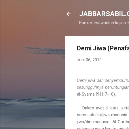
JABBARSABIL.CO
Kami menawarkan kajian-k
Demi Jiwa (Penafs
Juni 06, 2013
Demi jiwa dan penyempurnaa
sesungguhnya beruntunglah
al-Syams [91]: 7-10).
Dalam ayat di atas, set
nama jati diri/jiwa manusi
jiwa/diri manusia. Al-Qur
sebagian yang lain mengarti