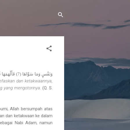
وَنَفْسٍ وَمَا سَوَّاهَا (7) فَأَلْهَمَهَا فُجُورَهَا وَتَقْوَاهَا (8) قَدْ أَفْلَحَ مَنْ زَكَّاهَا (9) وَقَدْ خَابَ مَنْ دَسَّاهَا (10)
kefasikan dan ketakwaannya,
ng yang mengotorinya
. (Q. S.
 bumi, Allah bersumpah atas
ikan dan ketakwaan ke dalam
sebagai Nabi Adam, namun