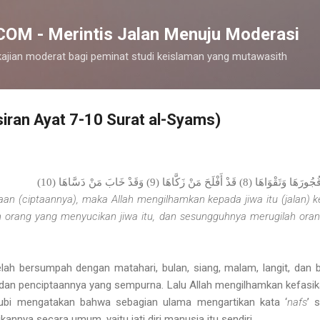
Langsung ke konten utama
M - Merintis Jalan Menuju Moderasi
ajian moderat bagi peminat studi keislaman yang mutawasith
iran Ayat 7-10 Surat al-Syams)
n (ciptaannya), maka Allah mengilhamkan kepada jiwa itu (jalan) 
 orang yang menyucikan jiwa itu, dan sesungguhnya merugilah ora
elah bersumpah dengan matahari, bulan, siang, malam, langit, dan
a dan penciptaannya yang sempurna. Lalu Allah mengilhamkan kefas
thubi mengatakan bahwa sebagian ulama mengartikan kata ‘
nafs
’ 
kannya secara umum, yaitu jati diri manusia itu sendiri.