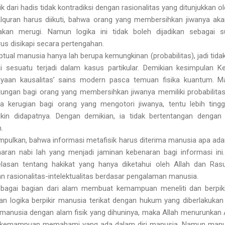
k dari hadis tidak kontradiksi dengan rasionalitas yang ditunjukkan ol
 Alquran harus diikuti, bahwa orang yang membersihkan jiwanya ak
kan merugi. Namun logika ini tidak boleh dijadikan sebagai s
us disikapi secara pertengahan.
eptual manusia hanya lah berupa kemungkinan (probabilitas), jadi tid
 sesuatu terjadi dalam kasus partikular. Demikian kesimpulan Ke
cayaan kausalitas’ sains modern pasca temuan fisika kuantum. 
tungan bagi orang yang membersihkan jiwanya memiliki probabilitas 
la kerugian bagi orang yang mengotori jiwanya, tentu lebih tinggi
in didapatnya. Dengan demikian, ia tidak bertentangan dengan 
.
simpulkan, bahwa informasi metafisik harus diterima manusia apa ad
enaran nabi lah yang menjadi jaminan kebenaran bagi informasi ini
elasan tentang hakikat yang hanya diketahui oleh Allah dan Rasu
 rasionalitas-intelektualitas berdasar pengalaman manusia.
bagai bagian dari alam membuat kemampuan meneliti dan berpiki
 logika berpikir manusia terikat dengan hukum yang diberlakukan 
al manusia dengan alam fisik yang dihuninya, maka Allah menurunka
n kemampuan memahami yang ada dalam diri manusia. Namun manusi