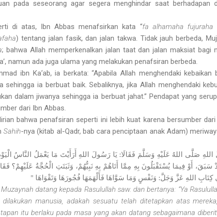
huan pada seseorang agar segera menghindar saat berhadapan d
rti di atas, Ibn Abbas menafsirkan kata “
fa alhamaha fujuraha
rafaha
) tentang jalan fasik, dan jalan takwa. Tidak jauh berbeda, M
a
; bahwa Allah memperkenalkan jalan taat dan jalan maksiat bagi 
rra’, namun ada juga ulama yang melakukan penafsiran berbeda.
mmad ibn Ka‘ab, ia berkata: “Apabila Allah menghendaki kebaika
a sehingga ia berbuat baik. Sebaliknya, jika Allah menghendaki ke
kan dalam jiwanya sehingga ia berbuat jahat.” Pendapat yang serupa
mber dari Ibn Abbas.
rian bahwa penafsiran seperti ini lebih kuat karena bersumber dari
m
Sahih
-nya (kitab al-Qadr, bab cara penciptaan anak Adam) meriwaya
ُولَ اللهِ صَلَّى اللهُ عَلَيْهِ وَسَلَّمَ فَقَالَا: يَا رَسُولَ اللهِ أَرَأَيْتَ مَا يَعْمَلُ النَّاسُ الْي
َبَقَ، أَوْ فِيمَا يُسْتَقْبَلُونَ بِهِ مِمَّا أَتَاهُمْ بِهِ نَبِيُّهُمْ، وَثَبَتَتِ الْحُجَّةُ عَلَيْهِمْ؟ ف
ِتَابِ اللهِ عَزَّ وَجَلَّ: وَنَفْسٍ وَمَا سَوَّاهَا فَأَلْهَمَهَا فُجُورَهَا وَتَقْوَاهَا
i Muzaynah datang kepada Rasulullah saw. dan bertanya: “Ya Rasulul
dilakukan manusia, adakah sesuatu telah ditetapkan atas merek
etapan itu berlaku pada masa yang akan datang sebagaimana diberi