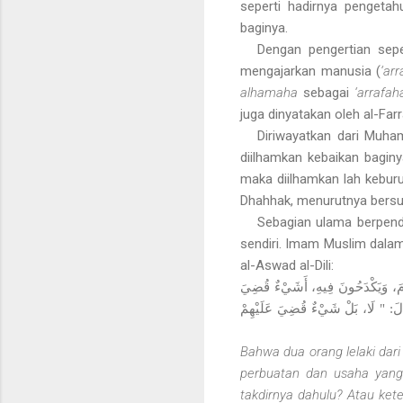
seperti hadirnya pengeta
baginya.
Dengan pengertian sepe
mengajarkan manusia (
‘ar
alhamaha
sebagai
‘arrafah
juga dinyatakan oleh al-Fa
Diriwayatkan dari Muha
diilhamkan kebaikan baginy
maka diilhamkan lah keburu
Dhahhak, menurutnya bersu
Sebagian ulama berpendi
sendiri. Imam Muslim dala
al-Aswad al-Dili:
َوْمَ، وَيَكْدَحُونَ فِيهِ، أَشَيْءٌ قُضِيَ
َقَالَ: " لَا، بَلْ شَيْءٌ قُضِيَ عَلَيْهِمْ
Bahwa dua orang lelaki dar
perbuatan dan usaha yang 
takdirnya dahulu? Atau ket