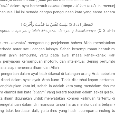
‘
nafs
’ dalam ayat berbentuk
nakirah
(tanpa
alif
lam ta‘rif
), ini menu
h manusia. Hal ini senada dengan penggunaan kata yang sama secar
الانفطار [82]: 5)
عَلِمَتْ نَفْسٌ مَا قَدَّمَتْ وَأَخَّرَتْ (
ngetahui apa yang telah dikerjakan dan yang dilalaikannya
. (Q. S. al-In
a ma sawwaha
’ mengandung penjelasan bahwa Allah menciptakan 
berbeda antar satu dengan lainnya. Sebab kesempurnaan bentuk m
ukan janin sempurna, yaitu pada awal masa kanak-kanak. K
, penyiapan kemampuan motorik, dan intelektual. Seiring pertumbu
 ia siap menerima ilham dari Allah.
pengertian dalam ayat tidak dikenal di kalangan orang Arab sebelum
 dicari dalam syair-syair Arab kuno. Tidak diketahui kapan pertama
 menghidupkan kata ini, sebab ia adalah kata yang mendalam dan 
m diambil dari kata “
allahm
“ yang berarti tegukan dalam sekali gerak.
ta ilham digunakan untuk menyatakan konsep keilmuan tertentu di 
 pengetahuan dalam diri manusia tanpa harus melalui usaha belajar
ang tidak berdasar dalil, yaitu ilmu yang hadir seumpama insting 