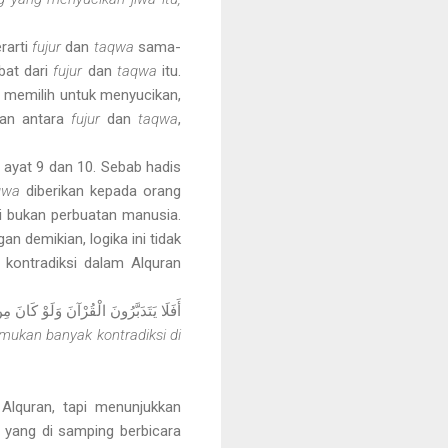
rarti
fujur
dan
taqwa
sama-
bat dari
fujur
dan
taqwa
itu.
ng memilih untuk menyucikan,
kan antara
fujur
dan
taqwa
,
 ayat 9 dan 10. Sebab hadis
qwa
diberikan kepada orang
di bukan perbuatan manusia.
n demikian, logika ini tidak
 kontradiksi dalam Alquran
أَفَلَا يَتَدَبَّرُونَ الْقُرْآنَ وَلَوْ كَانَ مِ)
mukan banyak kontradiksi di
 Alquran, tapi menunjukkan
h yang di samping berbicara