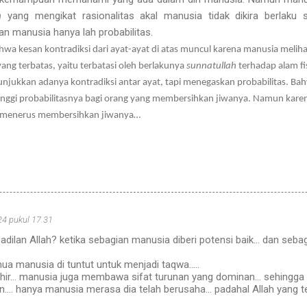
h
yang mengikat rasionalitas akal manusia tidak dikira berlaku se
an manusia hanya lah probabilitas.
ahwa kesan kontradiksi dari ayat-ayat di atas muncul karena manusia meliha
yang terbatas, yaitu terbatasi oleh berlakunya
sunnatullah
terhadap alam fis
nunjukkan adanya kontradiksi antar ayat, tapi menegaskan probabilitas. 
inggi probabilitasnya bagi orang yang membersihkan jiwanya. Namun karena
s menerus membersihkan jiwanya…
24 pukul 17.31
adilan Allah? ketika sebagian manusia diberi potensi baik... dan seba
a manusia di tuntut untuk menjadi taqwa.....
ahir... manusia juga membawa sifat turunan yang dominan... sehingg
an.... hanya manusia merasa dia telah berusaha... padahal Allah yang 