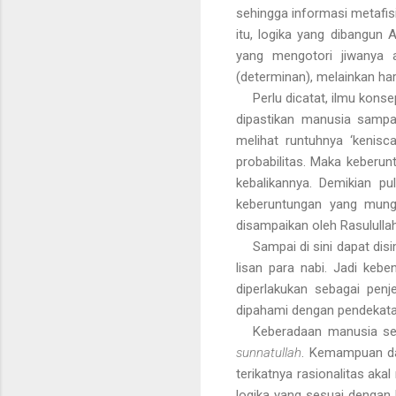
sehingga informasi metafisi
itu, logika yang dibangun
yang mengotori jiwanya a
(determinan), melainkan har
Perlu dicatat, ilmu kons
dipastikan manusia sampai
melihat runtuhnya ‘kenis
probabilitas. Maka keberun
kebalikannya. Demikian pu
keberuntungan yang mungk
disampaikan oleh Rasulullah
Sampai di sini dapat di
lisan para nabi. Jadi keb
diperlakukan sebagai penj
dipahami dengan pendekatan
Keberadaan manusia se
sunnatullah
. Kemampuan dan
terikatnya rasionalitas ak
logika yang sesuai denga