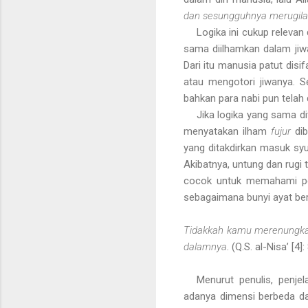
dan sesungguhnya merugila
Logika ini cukup releva
sama diilhamkan dalam jiw
Dari itu manusia patut disi
atau mengotori jiwanya. 
bahkan para nabi pun telah
Jika logika yang sama di
menyatakan ilham
fujur
dib
yang ditakdirkan masuk syu
Akibatnya, untung dan rugi 
cocok untuk memahami penj
sebagaimana bunyi ayat ber
Tidakkah kamu merenungkan 
dalamnya
. (Q.S. al-Nisa’ [4]:
Menurut penulis, penjel
adanya dimensi berbeda dal