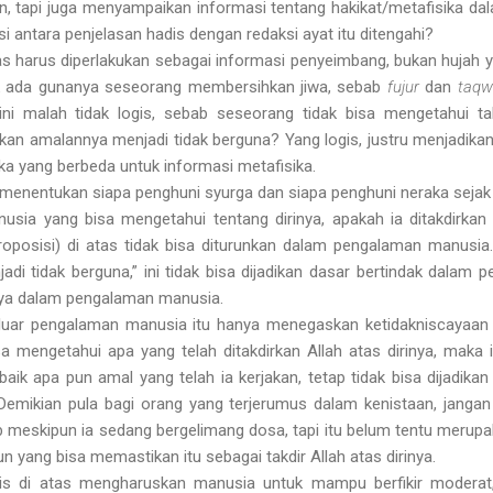
, tapi juga menyampaikan informasi tentang hakikat/metafisika dal
 antara penjelasan hadis dengan redaksi ayat itu ditengahi?
tas harus diperlakukan sebagai informasi penyeimbang, bukan hujah y
ak ada gunanya seseorang membersihkan jiwa, sebab
fujur
dan
taqw
ini malah tidak logis, sebab seseorang tidak bisa mengetahui takd
an amalannya menjadi tidak berguna? Yang logis, justru menjadikan 
ka yang berbeda untuk informasi metafisika.
 menentukan siapa penghuni syurga dan siapa penghuni neraka sejak 
sia yang bisa mengetahui tentang dirinya, apakah ia ditakdirkan s
roposisi) di atas tidak bisa diturunkan dalam pengalaman manusia
i tidak berguna,” ini tidak bisa dijadikan dasar bertindak dalam
nya dalam pengalaman manusia.
i luar pengalaman manusia itu hanya menegaskan ketidakniscayaa
a mengetahui apa yang telah ditakdirkan Allah atas dirinya, maka
aik apa pun amal yang telah ia kerjakan, tetap tidak bisa dijadik
. Demikian pula bagi orang yang terjerumus dalam kenistaan, jang
ab meskipun ia sedang bergelimang dosa, tapi itu belum tentu merupa
n yang bisa memastikan itu sebagai takdir Allah atas dirinya.
adis di atas mengharuskan manusia untuk mampu berfikir moderat, 