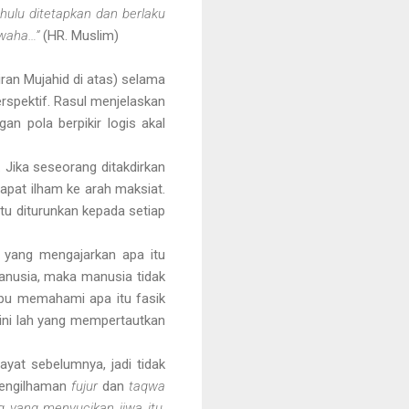
ahulu ditetapkan dan berlaku
wwaha…”
(HR. Muslim)
iran Mujahid di atas) selama
rspektif. Rasul menjelaskan
an pola berpikir logis akal
 Jika seseorang ditakdirkan
apat ilham ke arah maksiat.
tu diturunkan kepada setiap
l yang mengajarkan apa itu
manusia, maka manusia tidak
mpu memahami apa itu fasik
ini lah yang mempertautkan
at sebelumnya, jadi tidak
 pengilhaman
fujur
dan
taqwa
 yang menyucikan jiwa itu,