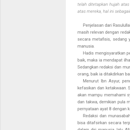
telah ditetapkan hujah atas
atas mereka, hal ini sebag
Penjelasan dari Rasulull
masih relevan dengan redak
secara metafisis, sedang y
manusia.
Hadis mengisyaratkan pe
baik, maka ia mendapat ilh
Sedangkan redaksi dan muna
orang, baik ia ditakdirkan ba
Menurut Ibn Asyur, pen
kefasikan dan ketakwaan. S
akan mampu memahami syari
dan takwa, demikian pula 
pernyataan ayat 8 dengan k
Redaksi dan munasabah 
bisa ditafsirkan secara te
dalam diri manusia, lalu A