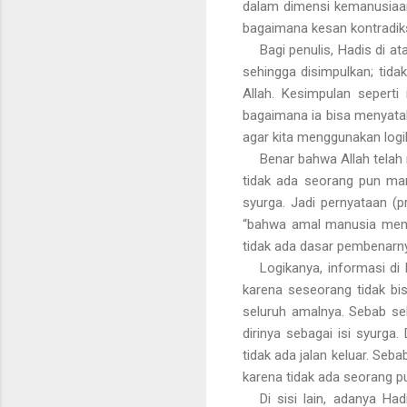
dalam dimensi kemanusiaan
bagaimana kesan kontradiksi
Bagi penulis, Hadis di a
sehingga disimpulkan; tid
Allah. Kesimpulan seperti 
bagaimana ia bisa menyatak
agar kita menggunakan logi
Benar bahwa Allah telah
tidak ada seorang pun manu
syurga. Jadi pernyataan (p
“bahwa amal manusia menjad
tidak ada dasar pembenar
Logikanya, informasi d
karena seseorang tidak bis
seluruh amalnya. Sebab seb
dirinya sebagai isi syurga
tidak ada jalan keluar. Seb
karena tidak ada seorang pu
Di sisi lain, adanya H