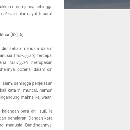
njukkan nama jenis, sehingga
a
nakirah
dalam ayat 5 surat
fithar [82]: 5).
diri setiap manusia dalam
anusia (
taswiyyah
) tercapai
arena
taswiyyah
merupakan
hannya, potensi dalam diri
 Islam, sehingga penjelasan
 kali kata ini muncul, namun
mengandung makna kejiwaan.
kalangan para ahli sufi. Ia
 dan penalaran. Dengan kata
bagi manusia. Bandingannya,