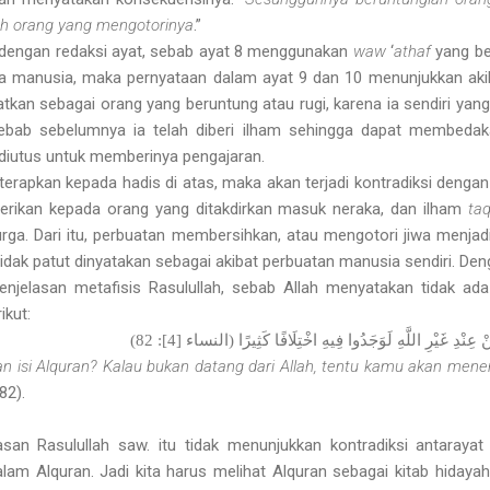
h orang yang mengotorinya
.”
n dengan redaksi ayat, sebab ayat 8 menggunakan
waw
‘
athaf
yang be
a manusia, maka pernyataan dalam ayat 9 dan 10 menunjukkan aki
fatkan sebagai orang yang beruntung atau rugi, karena ia sendiri ya
Sebab sebelumnya ia telah diberi ilham sehingga dapat membeda
 diutus untuk memberinya pengajaran.
terapkan kepada hadis di atas, maka akan terjadi kontradiksi dengan
erikan kepada orang yang ditakdirkan masuk neraka, dan ilham
ta
rga. Dari itu, perbuatan membersihkan, atau mengotori jiwa menja
tidak patut dinyatakan sebagai akibat perbuatan manusia sendiri. Denga
elasan metafisis Rasulullah, sebab Allah menyatakan tidak ada
ikut:
نْ عِنْدِ غَيْرِ اللَّهِ لَوَجَدُوا فِيهِ اخْتِلَافًا كَثِيرًا (النساء [4]: 82
isi Alquran? Kalau bukan datang dari Allah, tentu kamu akan mene
 82).
asan Rasulullah saw. itu tidak menunjukkan kontradiksi antarayat
am Alquran. Jadi kita harus melihat Alquran sebagai kitab hidaya