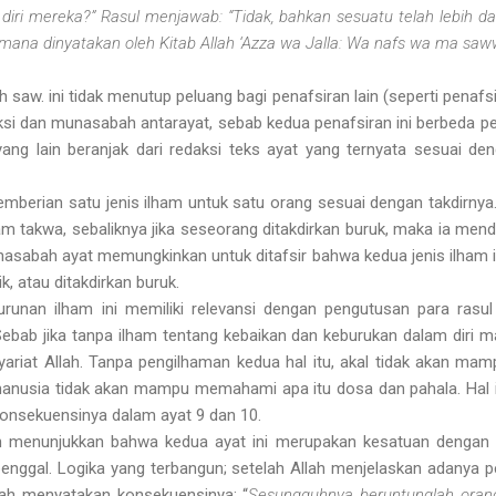
 diri mereka?” Rasul menjawab: “Tidak, bahkan sesuatu telah lebih d
aimana dinyatakan oleh Kitab Allah ‘Azza wa Jalla: Wa nafs wa ma sa
ah saw. ini tidak menutup peluang bagi penafsiran lain (seperti penafs
si dan munasabah antarayat, sebab kedua penafsiran ini berbeda pe
ang lain beranjak dari redaksi teks ayat yang ternyata sesuai deng
mberian satu jenis ilham untuk satu orang sesuai dengan takdirnya.
am takwa, sebaliknya jika seseorang ditakdirkan buruk, maka ia mend
sabah ayat memungkinkan untuk ditafsir bahwa kedua jenis ilham i
ik, atau ditakdirkan buruk.
urunan ilham ini memiliki relevansi dengan pengutusan para rasu
ebab jika tanpa ilham tentang kebaikan dan keburukan dalam diri 
at Allah. Tanpa pengilhaman kedua hal itu, akal tidak akan ma
manusia tidak akan mampu memahami apa itu dosa dan pahala. Hal 
onsekuensinya dalam ayat 9 dan 10.
menunjukkan bahwa kedua ayat ini merupakan kesatuan dengan ay
rpenggal. Logika yang terbangun; setelah Allah menjelaskan adanya
llah menyatakan konsekuensinya: “
Sesungguhnya beruntunglah orang