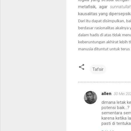
metafisik, agar
sunnatulla
kausalitas yang dipersepsik
Dari itu dapat disimpulkan, b
berdasar rasionalitas akalnya 
dalam hadis di atas tidak me
keberuntungan akhirat lebih t
manusia dituntut untuk teru
Tafsir
allen
30 Mei 20
K
dimana letak ke
o
potensi baik...?
m
sementara semu
karena ketika l
e
pasti di tentuk
n