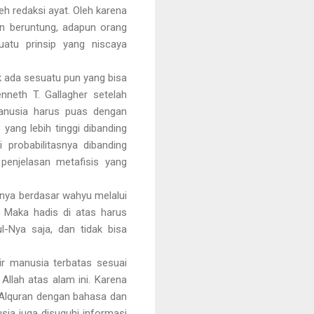
eh redaksi ayat. Oleh karena
an beruntung, adapun orang
uatu prinsip yang niscaya
ak ada sesuatu pun yang bisa
nneth T. Gallagher setelah
Manusia harus puas dengan
yang lebih tinggi dibanding
 probabilitasnya dibanding
penjelasan metafisis yang
anya berdasar wahyu melalui
. Maka hadis di atas harus
l-Nya saja, dan tidak bisa
r manusia terbatas sesuai
Allah atas alam ini. Karena
n Alquran dengan bahasa dan
a juga disuguhi informasi