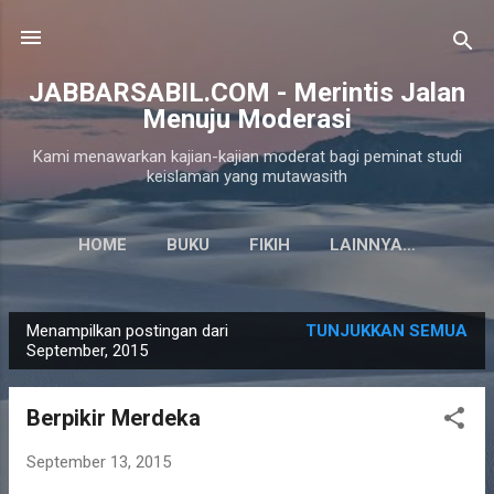
Langsung ke konten utama
JABBARSABIL.COM - Merintis Jalan
Menuju Moderasi
Kami menawarkan kajian-kajian moderat bagi peminat studi
keislaman yang mutawasith
HOME
BUKU
FIKIH
LAINNYA…
Menampilkan postingan dari
TUNJUKKAN SEMUA
P
September, 2015
o
s
Berpikir Merdeka
t
i
September 13, 2015
n