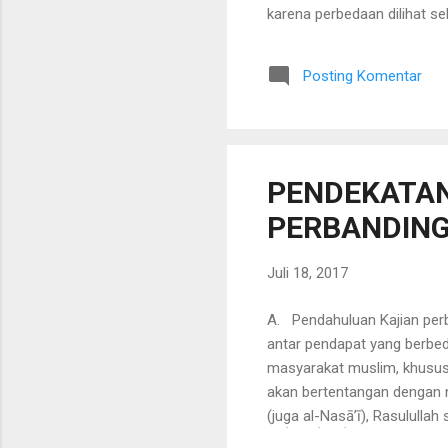
karena perbedaan dilihat seb
fundamental ajaran Islam. Sa
pada penemuan makna. Oleh 
Posting Komentar
fiqh al-ikhtil ā f yang meli
interpretif dipadukan dengan
PENDEKATAN
PERBANDIN
Juli 18, 2017
A. Pendahuluan Kajian perb
antar pendapat yang berbed
masyarakat muslim, khususn
akan bertentangan dengan n
(juga al-Nasā’ī), Rasulullah saw. bersabda: للَّهِ - صلى الله عليه وسلم - يَقُولُ « إِذَا حَكَمَ
َهُ أَجْرَانِ ، وَإِذَا حَكَمَ فَاجْتَهَدَ ثُمَّ أَخْطَأَ فَلَهُ أَجْرٌ