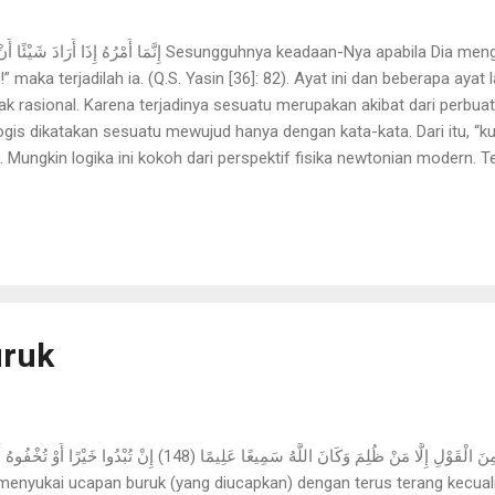
” maka terjadilah ia. (Q.S. Yasin [36]: 82). Ayat ini dan beberapa ayat
dak rasional. Karena terjadinya sesuatu merupakan akibat dari perbua
logis dikatakan sesuatu mewujud hanya dengan kata-kata. Dari itu, “ku
. Mungkin logika ini kokoh dari perspektif fisika newtonian modern. Tet
ukup bertahan. Fisika quantum mengungkapkan bahwa inti atom berupa
gainya. Sementara kata disampaikan lewat suara yang berupa gelomb
n filsafat postmodern yang melihat fenomena berbahasa sebagai inti 
uruk
لَا يُحِبُّ اللَّهُ الْجَهْرَ بِالسُّوءِ مِنَ الْقَوْلِ إِلَّا مَنْ ظُلِمَ وَكَانَ اللَّهُ