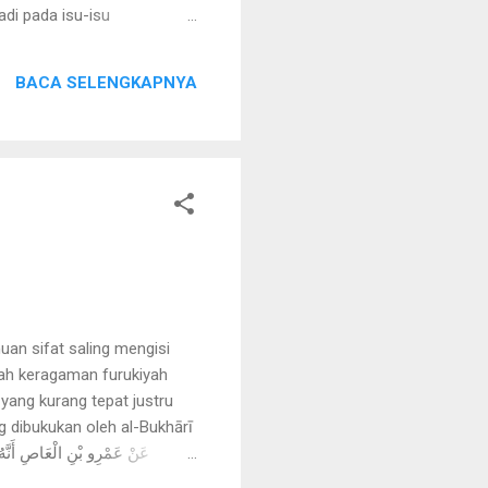
adi pada isu-isu
 orientasinya yang terfokus
 dalam kerangka teoretik
BACA SELENGKAPNYA
ulisan ini, metode deduktif
an sifat saling mengisi
gah keragaman furukiyah
yang kurang tepat justru
g dibukukan oleh al-Bukhārī