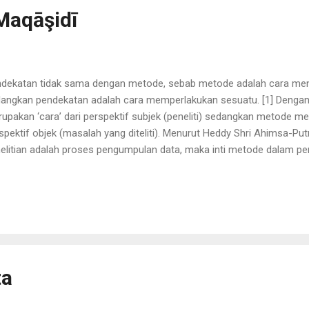
Maqāşidī
dekatan tidak sama dengan metode, sebab metode adalah cara men
angkan pendekatan adalah cara memperlakukan sesuatu. [1] Dengan 
upakan ‘cara’ dari perspektif subjek (peneliti) sedangkan metode mer
spektif objek (masalah yang diteliti). Menurut Heddy Shri Ahimsa-Put
elitian adalah proses pengumpulan data, maka inti metode dalam pen
g digunakan peneliti untuk mengumpulkan data. [2] Hal ini menunju
ara metode dengan pendekatan, sebab pendekatan adalah ‘cara’ me
spektif peneliti. Dengan demikian, pendekatan bersifat abstrak dan 
eliti. [3] Mengingat hakikatnya sebagai konsep mental, maka pemili
uah penelitian dipengaruhi oleh paradigma yang dianut peneliti dan 
 ini bisa diantisipasi dengan mengajukan pertanyaan epistemologis, yai
ta