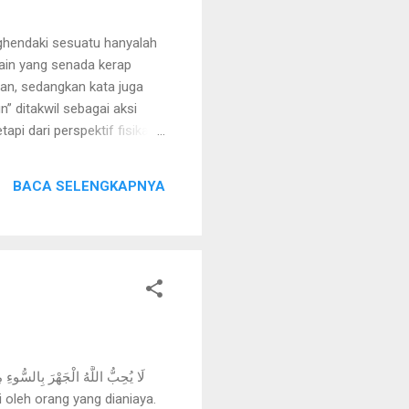
 lain yang senada kerap
tan, sedangkan kata juga
n” ditakwil sebagai aksi
api dari perspektif fisika
 energi yang disebut
ang. Temuan-temuan ini
BACA SELENGKAPNYA
filsafat. Berbahasa dilihat