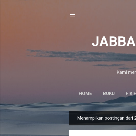
JABBAR
Kami mena
HOME
BUKU
FIKI
Menampilkan postingan dari 
P
o