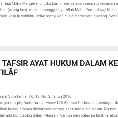
ar lagi Maha Mengetahui. Jika kamu menyatakan sesuatu kebaikan
n (orang lain), maka sesungguhnya Allah Maha Pemaaf lagi Maha Kua
sir, kata la yuhibbu (tidak menyukai) di sini bermakna dilarang. Seb
s ( infi‘al ) yang mustahil adanya pada diri Allah. Bahkan dilihat dar
f negatif di dalamnya merupakan kosekuensi dari sunnatullah. Dalam 
i sunnatullah ini. Lain halnya dari dimensi in...
TAFSIR AYAT HUKUM DALAM K
TILĀF
Jurnal Substantia, Vol 18, No. 2, tahun 2016
l.org/index.php/subs/article/view/175 Abstrak Perbedaan pendapat d
an kesan adanya disharmoni antara satu sama lain ajaran Alquran. 
k ada kontradiksi dalam Alquran. Namun persoalan ini tidak terakomo