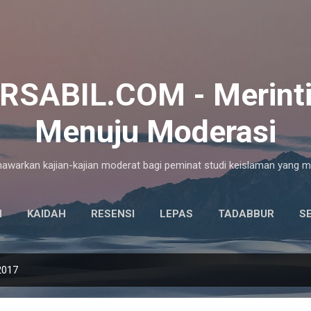
Langsung ke konten utama
SABIL.COM - Merinti
Menuju Moderasi
warkan kajian-kajian moderat bagi peminat studi keislaman yang 
H
KAIDAH
RESENSI
LEPAS
TADABBUR
S
TEORI MAQASHID
LAINNYA…
ULAMA & DAYAH
2017