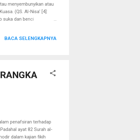
 atau menyembunyikan atau
sa. (QS. Al-Nisa’ [4]:
ab suka dan benci
i dimensi ilahiah, penciptaan
hal ini, Allah tidak punya
BACA SELENGKAPNYA
ERANGKA
alam penafsiran terhadap
Padahal ayat 82 Surah al-
dir dalam kajian fikih