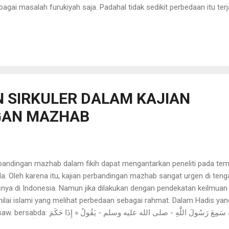
agai masalah furukiyah saja. Padahal tidak sedikit perbedaan itu terj
yangnya hal ini juga tidak tertangani oleh disiplin ilmu tafsir karena
karena itu, tulisan ini menawarkan agar tafsir ayat hukum dilakukan
hat perbedaan sebagai keragaman ( al- ta‘addud al- tanawwu‘ ). Dalam t
 metode analisis kritis, lalu digunakan untuk melaku...
 SIRKULER DALAM KAJIAN
GAN MAZHAB
andingan mazhab dalam fikih dapat mengantarkan peneliti pada temu
a. Oleh karena itu, kajian perbandingan mazhab sangat urgen di ten
ya di Indonesia. Namun jika dilakukan dengan pendekatan keilmuan 
ilai islami yang melihat perbedaan sebagai rahmat. Dalam Hadis yan
عَنْ عَمْرِو بْنِ الْعَاصِ أَنَّهُ سَمِعَ رَسُولَ ا
الْحَاكِمُ فَاجْتَهَدَ ثُمَّ أَصَابَ فَل » . Diriwayatkan dari ‘Amr ibn ‘Āş, bahwa ia mendengar