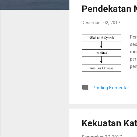
s
Pendekatan 
t
i
Desember 02, 2017
n
g
Pen
a
sed
n
mer
per
pen
yan
ant
Posting Komentar
per
pen
seb
hal
Kekuatan Ka