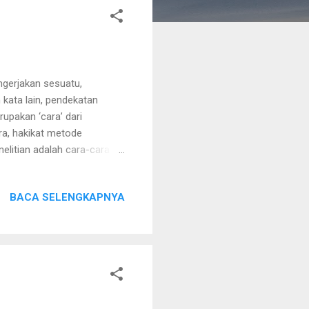
gerjakan sesuatu,
kata lain, pendekatan
upakan ‘cara’ dari
ra, hakikat metode
elitian adalah cara-cara
kkan perbedaan mendasar
mperlakukan sesuatu dari
BACA SELENGKAPNYA
berupa konsep mental si
han suatu pendekatan dalam
cenderung subjektif. Namun
tu si...