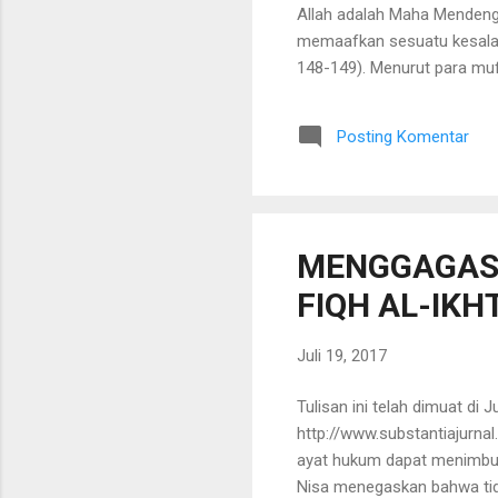
Allah adalah Maha Mendeng
memaafkan sesuatu kesalaha
148-149). Menurut para mufa
merupakan dorongan psikologi
alam dengan fenomena positi
Posting Komentar
kepentingan dengan kedua sis
MENGGAGAS 
FIQH AL-IKH
Juli 19, 2017
Tulisan ini telah dimuat di 
http://www.substantiajurna
ayat hukum dapat menimbulk
Nisa menegaskan bahwa tida