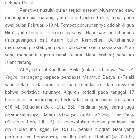
sebagai Rasul.
Peristiwa nuzulul quran terjadi setelah Muhammad saw.
mencapai usia matang, yaitu empat puluh tahun, tepat pada
awal bulan Februari 610 M. Tempat penurunannya adalah di gua
Hira’, yaitu tempat di mana biasanya Nabi saw. bertahannus
(mengasingkan diri) dalam bulan Ramadhan. Bertahannus
merupakan praktek yang lazim dilakukan oleh masyarakat Arab
yang menganut agama hanif (ajaran Nabi Ibrahim) sebelum
Islam datang.
Al-Syaykh al-Khudhari Beik (dalam kitabnya
Nûr al-
Yaqîn
), berpegang kepada pendapat Mahmud Basya al-Falaki
yang telah melakukan penelitian mendalam, dan meyakini
bahwa peristiwa turunnya Alquran terjadi pada tanggal 17
Ramadhan sebelum hijrah, bertepatan dengan bulan Juli tahun
610 M, (Khudhari Beik, t.th.: 25). Pendirian yang sama juga
dikemukakannya dalam kitabnya
Târîkh al-Tasyrî‘ al-Islâmî
,
(Khudhari Beik, t.th.: 6). Ia menyatakan bahwa pendapat ini
dipilih oleh Ibn Is
h
âq, (w. 151 H., penulis biografi Nabi yang
pertama dan terpercaya), dan Ibn Jarîr al-Thabarî (w. 310 H.,