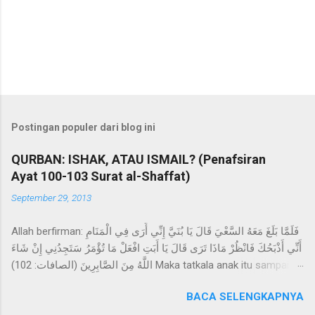
P
o
s
t
Postingan populer dari blog ini
i
n
QURBAN: ISHAK, ATAU ISMAIL? (Penafsiran
g
Ayat 100-103 Surat al-Shaffat)
K
o
September 29, 2013
m
e
n
Allah berfirman: فَلَمَّا بَلَغَ مَعَهُ السَّعْيَ قَالَ يَا بُنَيَّ إِنِّي أَرَى فِي الْمَنَامِ
t
أَنِّي أَذْبَحُكَ فَانْظُرْ مَاذَا تَرَى قَالَ يَا أَبَتِ افْعَلْ مَا تُؤْمَرُ سَتَجِدُنِي إِنْ شَاءَ
a
اللَّهُ مِنَ الصَّابِرِينَ (الصافات: 102) Maka tatkala anak itu sampai
r
(pada umur sanggup) berusaha bersama-sama Ibrahim,
BACA SELENGKAPNYA
Ibrahim berkata: “Hai anakku sesungguhnya aku melihat dalam