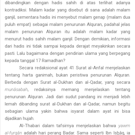
dibandingkan dengan hadis sahih di atas terlihat adanya
kontradiksi. Malam kadar yang disebut di sana adalah malam
ganjil, sementara hadis ini menyebut malam genap (malam dua
puluh empat) sebagai malam penurunan Alquran, padahal jelas
malam penurunan Alquran itu adalah malam kadar yang
menurut hadis sahih malam ganjil. Dengan demikian, informasi
dari hadis ini tidak sampai kepada derajat meyakinkan secara
pasti. Lalu bagaimana dengan pendirian ulama yang berpegang
kepada tanggal 17 Ramadhan?
Secara redaksional ayat 41 Surat al-Anfal menjelaskan
tentang harta ganimah, bukan peristiwa penurunan Alquran.
Berbeda dengan Surat al-Dukhan dan al-Qadar, yang secara
munâsabah
, redaksinya memang menjelaskan tentang
penurunan Alquran. Jadi dari sudut pandang ini menjadi lebih
lemah dibanding surat al-Dukhan dan al-Qadar, namun begitu
sebagian ulama yakin bahwa isyarat dalam ayat ini bisa
dijadikan hujah.
Al-Thabari dalam tafsirnya menjelaskan bahwa
yawm
al-furqân
adalah hari perang Badar. Sama seperti Ibn Is
h
âq, ia