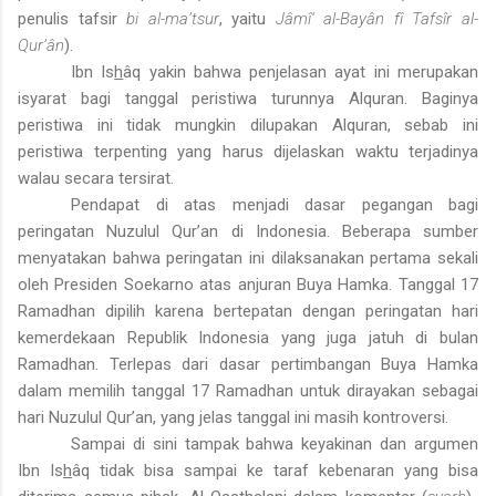
penulis tafsir
bi al-ma’tsur
, yaitu
Jâmî‘ al-Bayân fî Tafsîr al-
Qur’ân
).
Ibn Is
h
âq yakin bahwa penjelasan ayat ini merupakan
isyarat bagi tanggal peristiwa turunnya Alquran. Baginya
peristiwa ini tidak mungkin dilupakan Alquran, sebab ini
peristiwa terpenting yang harus dijelaskan waktu terjadinya
walau secara tersirat.
Pendapat di atas menjadi dasar pegangan bagi
peringatan Nuzulul Qur’an di Indonesia. Beberapa sumber
menyatakan bahwa peringatan ini dilaksanakan pertama sekali
oleh Presiden Soekarno atas anjuran Buya Hamka. Tanggal 17
Ramadhan dipilih karena bertepatan dengan peringatan hari
kemerdekaan Republik Indonesia yang juga jatuh di bulan
Ramadhan. Terlepas dari dasar pertimbangan Buya Hamka
dalam memilih tanggal 17 Ramadhan untuk dirayakan sebagai
hari Nuzulul Qur’an, yang jelas tanggal ini masih kontroversi.
Sampai di sini tampak bahwa keyakinan dan argumen
Ibn Is
h
âq tidak bisa sampai ke taraf kebenaran yang bisa