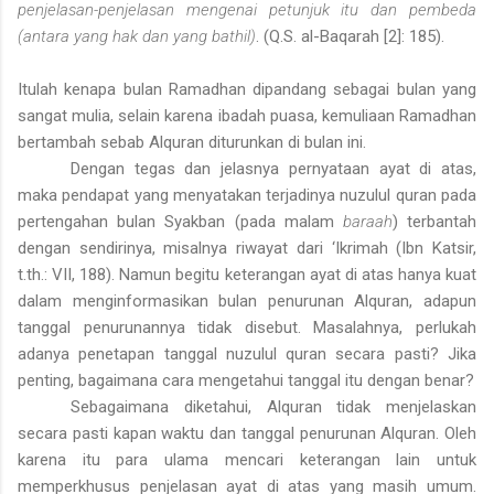
penjelasan-penjelasan mengenai petunjuk itu dan pembeda
(antara yang hak dan yang bathil)
. (Q.S. al-Baqarah [2]: 185).
Itulah kenapa bulan Ramadhan dipandang sebagai bulan yang
sangat mulia, selain karena ibadah puasa, kemuliaan Ramadhan
bertambah sebab Alquran diturunkan di bulan ini.
Dengan tegas dan jelasnya pernyataan ayat di atas,
maka pendapat yang menyatakan terjadinya nuzulul quran pada
pertengahan bulan Syakban (pada malam
baraah
) terbantah
dengan sendirinya, misalnya riwayat dari ‘Ikrimah (Ibn Katsir,
t.th.: VII, 188). Namun begitu keterangan ayat di atas hanya kuat
dalam menginformasikan bulan penurunan Alquran, adapun
tanggal penurunannya tidak disebut. Masalahnya, perlukah
adanya penetapan tanggal nuzulul quran secara pasti? Jika
penting, bagaimana cara mengetahui tanggal itu dengan benar?
Sebagaimana diketahui, Alquran tidak menjelaskan
secara pasti kapan waktu dan tanggal penurunan Alquran. Oleh
karena itu para ulama mencari keterangan lain untuk
memperkhusus penjelasan ayat di atas yang masih umum.