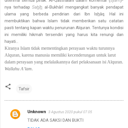
diterima semua pihak. Al-Qasthalani dalam komentar (
syarh
)-
nya terhadap
Sa
h
î
h
al-Bukhârî mengangkat banyak pendapat
ulama yang berbeda pendirian dari Ibn Is
h
âq. Hal ini
membuktikan bahwa Islam tidak memberikan satu catatan
pasti tentang kapan waktu penurunan Alquran. Tentunya kondisi
ini memiliki hikmah tersendiri yang harus kita renungi dan
hayati…
Kiranya Islam tidak mementingkan perayaan waktu turunnya
Alquran, karena manusia memiliki kecenderungan untuk larut
dalam perayaan yang melalaikannya dari pelaksanaan isi Alquran.
Wallahu A‘lam
.
Tafsir
Unknown
3 Agustus 2020 pukul 07.05
K
TIDAK ADA SAKSI DAN BUKTI
o