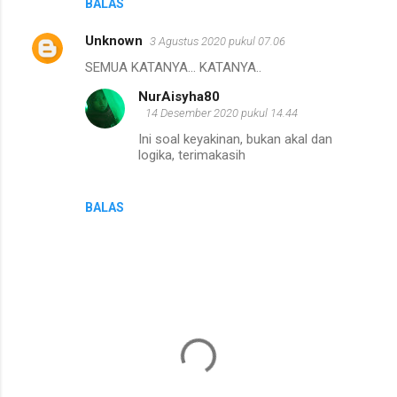
BALAS
m
e
Unknown
3 Agustus 2020 pukul 07.06
n
SEMUA KATANYA... KATANYA..
t
NurAisyha80
a
14 Desember 2020 pukul 14.44
r
Ini soal keyakinan, bukan akal dan
logika, terimakasih
BALAS