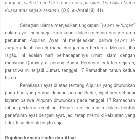
Furqaan, yaitu di hari bertemunya dua pasukan. Dan Allah Maha
Kuasa atas segala sesuatu
. (Q.S. al-Anfal [8]: 41).
Sebagian ulama menjadikan ungkapan “
yawm al-furqân
”
dalam ayat ini sebagai kata kunci dalam mencari hari pertama
penurunan Alquran.
Ayat ini menjelaskan, bahwa
yawm al-
furqân
adalah hari di mana dua jamaah bertemu. Menurut Ibn
Is
h
âq, ini adalah hari berhadapannya umat Islam dengan
musyrikin Quraysy di perang Badar. Berdasar catatan sejarah,
peristiwa ini terjadi Jumat, tanggal 17 Ramadhan tahun kedua
hijrah.
Penjelasan ayat di atas tentang Alquran yang diturunkan
pada hari yang sama dengan perang Badar, dipahami sebagai
isyarat bahwa Alquran diturunkan pada tanggal 17 Ramadhan
tahun pertama kenabian. Penafsiran ini masih dalam bentuk
penafsiran ayat dengan ayat, jadi tetap memiliki kekuatan yang
tidak bisa ditolak begitu saja.
Rujukan kepada Hadis dan Atsar