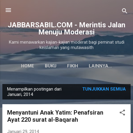
Langsung ke konten utama
JABBARSABIL.COM - Merintis Jalan
Menuju Moderasi
Kami menawarkan kajian-kajian moderat bagi peminat studi
keislaman yang mutawasith
HOME
BUKU
FIKIH
LAINNYA…
Menampilkan postingan dari
TUNJUKKAN SEMUA
P
Januari, 2014
o
s
Menyantuni Anak Yatim: Penafsiran
t
Ayat 220 surat al-Baqarah
i
n
Januari 29, 2014