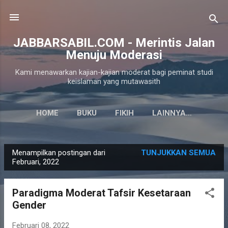
Langsung ke konten utama
JABBARSABIL.COM - Merintis Jalan
Menuju Moderasi
Kami menawarkan kajian-kajian moderat bagi peminat studi
keislaman yang mutawasith
HOME
BUKU
FIKIH
LAINNYA…
Menampilkan postingan dari
TUNJUKKAN SEMUA
P
Februari, 2022
o
s
Paradigma Moderat Tafsir Kesetaraan
t
Gender
i
n
Februari 08, 2022