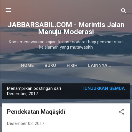
Langsung ke konten utama
JABBARSABIL.COM - Merintis Jalan
Menuju Moderasi
Kami menawarkan kajian-kajian moderat bagi peminat studi
keislaman yang mutawasith
HOME
BUKU
FIKIH
LAINNYA…
Menampilkan postingan dari
TUNJUKKAN SEMUA
P
Desember, 2017
o
s
Pendekatan Maqāşidī
t
i
Desember 02, 2017
n