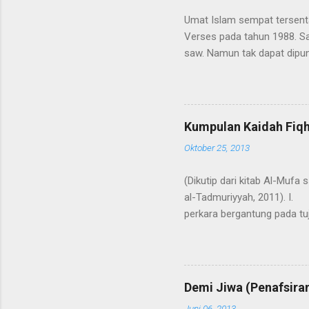
Umat Islam sempat tersent
Verses pada tahun 1988. S
saw. Namun tak dapat dipun
Kaum muslimin meragukan keb
dalam catatan yang paling
dalam kumpulan hadits Bukhā
-antara lain- telah termuat 
Kumpulan Kaidah Fiqh
tentang adanya ayat bisikan setan itu ( gha
Oktober 25, 2013
نَبِيٍّ إِلَّا إِذَا تَمَنَّ...
(Dikutip dari kitab Al-Mufa s
al-Tadmuriyyah, 2011). I. Lima 
perkara bergantung pada tujuannya
pahala tanpa niat. 2. Kaidah kedua: 3. مين تخصيص اللفظ العام ولا تعمم الخاص
pengkhusus bagi lafaz yang umum,
إلا في اليمين عند القاضي. Tujuan dari suatu perkataan adalah menurut orang yang mengatakan, kecuali pada sumpah yang
didasarkan pada maksud si
Demi Jiwa (Penafsira
Juni 06, 2013