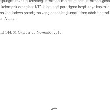
 dipungkiri revolusi teknologi informasi membuat arus informasi glo
kelompok orang ber-KTP Islam, tapi paradigma berpikirnya kapitalistik
an kita, bahwa paradigma yang cocok bagi umat Islam adalah parad
an Alquran.
edisi 144, 31 Oktober-06 November 2016.