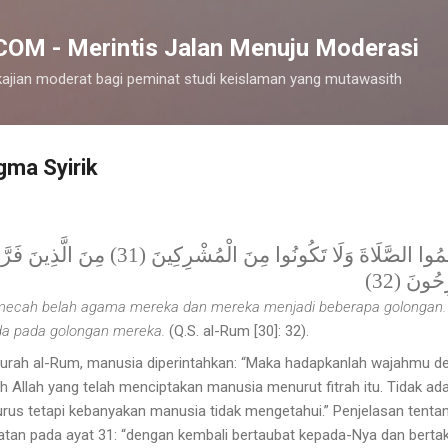
Langsung ke konten utama
M - Merintis Jalan Menuju Moderasi
ajian moderat bagi peminat studi keislaman yang mutawasith
gma Syirik
مُنِيبِينَ إِلَيْهِ وَاتَّقُوهُ وَأَقِيمُوا الصَّلَاةَ وَلَا
ِحُونَ (32
mecah belah agama mereka dan mereka menjadi beberapa golongan. 
a pada golongan mereka.
(Q.S. al-Rum [30]: 3
2
).
rah al-Rum, manusia diperintahkan: “
Maka hadapkanlah wajahmu de
trah Allah yang telah menciptakan manusia menurut fitrah itu. Tidak a
 lurus tetapi kebanyakan manusia tidak mengetahui
.” Penjelasan tenta
atan pada ayat 31: “dengan kembali bertaubat kepada-Nya dan bert