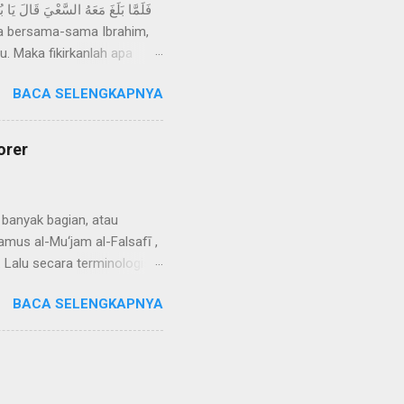
. Maka fikirkanlah apa
Allah kamu akan
BACA SELENGKAPNYA
yat ini, para ulama berbeda
adalah Ishak, mereka
a lain dapat disebut
orer
gatasnam...
 banyak bagian, atau
mus al-Mu‘jam al-Falsafī ,
. Lalu secara terminologis
. Amirin dengan merujuk
BACA SELENGKAPNYA
nan unsur yang melakukan
an untuk mencapai sesuatu
au barang (benda) di dalam
merhatikan definisi ini,