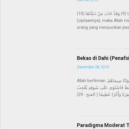
وَنَفْسٍ وَمَا سَوَّاهَا (7) فَأَلْهَمَهَا فُجُورَهَا وَتَقْوَاهَا (8) قَدْ أَفْلَحَ مَنْ زَكَّاهَا (9) وَقَدْ خَابَ مَنْ دَسَّاهَا (10) Demi jiwa dan penyempurnaan
(ciptaannya), maka Allah m
orang yang menyucikan jiwa
ayat di atas, setelah bersu
diri/jiwa manusia dan penc
manusia. Al-Qurthubi meng
yang lain mengartikannya sec
Bekas di Dahi (Penafs
berbentuk nakirah (tanpa ali
Desember 28, 2013
Allah berfirman: مُحَمَّدٌ رَسُولُ اللَّهِ وَالَّذِينَ مَعَهُ أَشِدَّاءُ عَلَى الْكُفَّارِ رُحَمَاءُ بَيْنَهُمْ تَرَاهُمْ رُكَّعًا سُجَّدًا يَبْتَغُونَ فَضْلًا مِنَ اللَّهِ وَرِضْوَانًا سِيمَاهُمْ
تَغْلَظَ فَاسْتَوَى عَلَى سُوقِهِ يُعْجِبُ
الزُّرَّاعَ لِيَغِيظَ بِهِمُ الْكُفَّارَ وَعَدَ اللَّهُ الَّذِينَ آمَنُوا وَعَمِلُوا الصَّالِحَاتِ مِنْهُمْ مَغْفِرَةً وَأَجْرًا عَظِيمًا ( الفتح : 29) Muhammad itu adalah utusan
Allah dan orang-orang yang
mereka: kamu lihat mereka 
muka mereka dari bekas suju
tanaman yang mengeluarkan 
Paradigma Moderat T