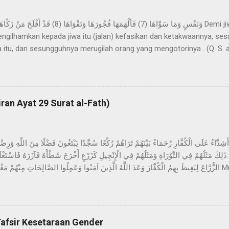
engilhamkan kepada jiwa itu (jalan) kefasikan dan ketakwaannya, se
 itu, dan sesungguhnya merugilah orang yang mengotorinya . (Q. S. a
mpah dengan matahari, bulan, siang, malam, langit, dan bumi, Allah 
iptaannya yang sempurna. Lalu Allah mengilhamkan kefasikan dan ket
atakan bahwa sebagian ulama mengartikan kata ‘ nafs ’ sebagai Na
ara umum, yaitu jati diri manusia itu sendiri. Menurut Ibn ‘Asyur, kat
iran Ayat 29 Surat al-Fath)
f lam ta‘rif ), ini menunjukkan nama jenis, sehingga mencakup jati diri
َلِكَ مَثَلُهُمْ فِي التَّوْرَاةِ وَمَثَلُهُمْ فِي الْإِنْجِيلِ كَزَرْعٍ أَخْرَجَ شَطْأَهُ فَآزَرَهُ فَاسْ
 bersama dengan dia adalah keras terhadap orang-orang kafir, teta
ruku’ dan sujud mencari karunia Allah dan keridhaan-Nya, tanda-ta
d. Demikianlah sifat-sifat mereka dalam Taurat dan sifat-sifat mereka
tunasnya maka tunas itu menjadikan tanaman it...
afsir Kesetaraan Gender