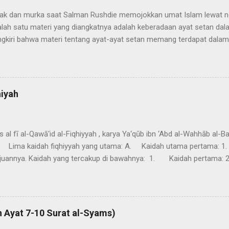
ak dan murka saat Salman Rushdie memojokkan umat Islam lewat n
alah satu materi yang diangkatnya adalah keberadaan ayat setan 
gkiri bahwa materi tentang ayat-ayat setan memang terdapat dalam 
enaran cerita ini karena tidak ada referensi dari Alquran. Juga tid
 awal dan paling terpercaya mengenai kehidupan Nabi Muhammad saw
rī dan Muslim, (al-Qurtubi, t.th.: XII, 70). Meskipun diragukan namun
dalam Tafsīr al-Thabari , Tafsīr al-Kasyaf , Tafsīr Jalalayn dan lain-
iyah
rānīq ) saat menafsirkan ayat 52 surat al-Hajj. وَمَا أَرْسَلْنَا مِنْ قَبْلِكَ مِنْ رَسُولٍ وَلَا
s al fī al-Qawā‘id al-Fiqhiyyah , karya Ya‘qūb ibn ‘Abd al-Wahhāb al-Ba h
kaidah fiqhiyyah yang utama: A. Kaidah utama pertama: 1. الأمور بمقاصدها Setiap
. Kaidah yang tercakup di bawahnya: 1. Kaidah pertama: 2. لا ثواب إلا بنية. Tidak a
النية في الي. Niat pada sumpah adalah
 bukan membuat umum yang khusus. 3. Kaidah ketiga: 4. مقاصد اللفظ على نية اللافظ
 hakim. 4. Kaidah keempat: ...
n Ayat 7-10 Surat al-Syams)