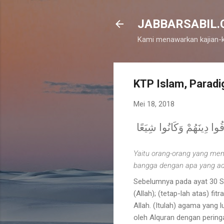
JABBARSABIL.CO
Kami menawarkan kajian-k
KTP Islam, Paradi
Mei 18, 2018
 تَكُونُوا مِنَ الْمُشْرِكِينَ (31) مِنَ الَّذِينَ فَرَّقُوا دِينَهُمْ وَكَانُوا شِيَعًا
Yaitu orang-orang yang me
bangga dengan apa yang ad
Sebelumnya pada ayat 30 Su
(Allah); (tetap-lah atas) fi
Allah. (Itulah) agama yang
oleh Alquran dengan pering