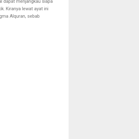
bal dapat menjangkau siapa
. Kiranya lewat ayat ini
igma Alquran, sebab