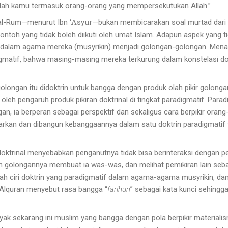
anlah kamu termasuk orang-orang yang mempersekutukan Allah.”
Ā
ū
 al-Rum—menurut Ibn ‘
sy
r—bukan membicarakan soal murtad dari I
contoh yang tidak boleh diikuti oleh umat Islam. Adapun aspek yang t
alam agama mereka (musyrikin) menjadi golongan-golongan. Mena
digmatif, bahwa masing-masing mereka terkurung dalam konstelasi d
longan itu didoktrin untuk bangga dengan produk olah pikir golongan
n oleh pengaruh produk pikiran doktrinal di tingkat paradigmatif. Pa
n, ia berperan sebagai perspektif dan sekaligus cara berpikir orang
sarkan dan dibangun kebanggaannya dalam satu doktrin paradigmatif 
oktrinal menyebabkan penganutnya tidak bisa berinteraksi dengan pemi
n golongannya membuat ia was-was, dan melihat pemikiran lain se
i lah ciri doktrin yang paradigmatif dalam agama-agama musyrikin, d
Alquran menyebut rasa bangga “
farihun
” sebagai kata kunci sehing
yak sekarang ini muslim yang bangga dengan pola berpikir materialis