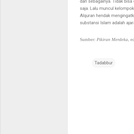
dan sebagainya. Tidak bisa
saja. Lalu muncul kelompok-
Alquran hendak mengingatk
substansi Islam adalah ajar
Sumber:
Pikiran
Merdeka
, 
Tadabbur
K
o
m
e
n
t
a