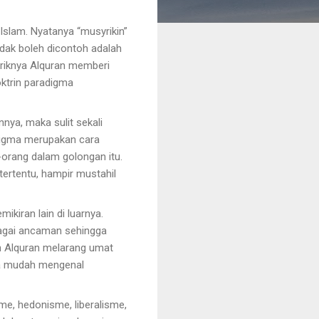
slam. Nyatanya “musyrikin”
idak boleh dicontoh adalah
riknya Alquran memberi
oktrin paradigma
nya, maka sulit sekali
radigma merupakan cara
-orang dalam golongan itu.
tertentu, hampir mustahil
kiran lain di luarnya.
bagai ancaman sehingga
an Alquran melarang umat
ga mudah mengenal
me, hedonisme, liberalisme,