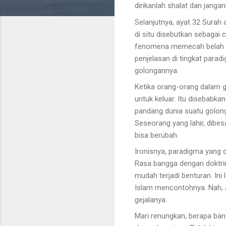
dirikanlah shalat dan jang
Selanjutnya, ayat 32 Surah
di situ disebutkan sebagai 
fenomena memecah belah d
penjelasan di tingkat para
golongannya.
Ketika orang-orang dalam go
untuk keluar. Itu disebabka
pandang dunia suatu golonga
Seseorang yang lahir, dibe
bisa berubah.
Ironisnya, paradigma yang d
Rasa bangga dengan doktri
mudah terjadi benturan. In
Islam mencontohnya. Nah, 
gejalanya.
Mari renungkan, berapa ban