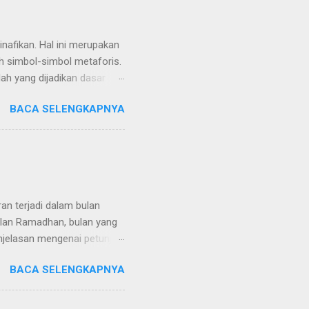
nafikan. Hal ini merupakan
h simbol-simbol metaforis.
ah yang dijadikan dasar
hkan misoginis. Misalnya
BACA SELENGKAPNYA
pemikiran tafsir klasik ke
sir yang bias gender.
an ulama, selama ini
 Lalu dikritik bahwa
an terjadi dalam bulan
njelasan mengenai petunjuk
ulan Ramadhan dipandang
BACA SELENGKAPNYA
ebab Alquran diturunkan di
erjadinya nuzulul quran
ayat dari ‘Ikrimah (Ibn