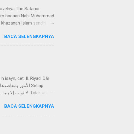
ovelnya The Satanic
dalam bacaan Nabi Muhammad
khazanah Islam sendiri.
ak disebutkan oleh Ibn Ishaq
BACA SELENGKAPNYA
. Bahkan tidak tercantum
 riwayat tentang ayat setan
lain. Mereka mengangkat
 isayn, cet. II. Riyad: Dār
da
BACA SELENGKAPNYA