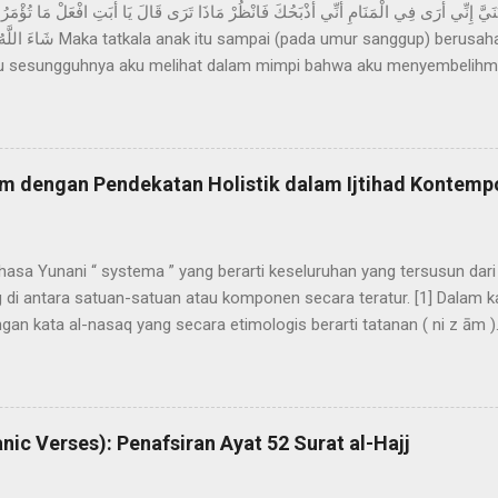
kku sesungguhnya aku melihat dalam mimpi bahwa aku menyembelihmu
 “Hai bapakku, kerjakanlah apa yang diperintahkan kepadamu; Insya 
orang yang sabar . (Q.S. al-Shaffat [37]: 102). Dalam menafsirkan a
g disembelih. Sebagian ulama berpendirian, bahwa yang disembelih 
ang katanya bersumber dari ulama kalangan sahabat dan tabiin. Antar
m dengan Pendekatan Holistik dalam Ijtihad Kontemp
llib dan anaknya ‘Abdullah, berdasar riwayat secara marfu‘ yang men
hasa Yunani “ systema ” yang berarti keseluruhan yang tersusun dari
di antara satuan-satuan atau komponen secara teratur. [1] Dalam ka
an kata al-nasaq yang secara etimologis berarti tatanan ( ni z ām )
 unsur yang saling berhubungan sebagai satu kesatuan. [2] Tatang M
ick dan Ross mendefinisikan sistem sebagai berikut: [3] “…sehimpu
yusun skema atau tata cara melakukan sesuatu kegiatan pemroses
hal ini dilakukan dengan cara mengolah data dan/atau energi dan/at
nic Verses): Penafsiran Ayat 52 Surat al-Hajj
menghasilkan informasi dan/atau energi dan/atau barang (benda) . Me
naan dengan alat atau or...