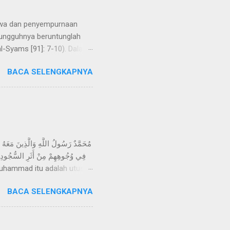
sungguhnya beruntunglah
l-Syams [91]: 7-10). Dalam
bersumpah atas nama jati
BACA SELENGKAPNYA
akwaan ke dalam jiwa/diri
bi Adam, namun sebagian
a ‘ nafs ’ dalam ayat
 seluruh manusia. H...
فِي وُجُوهِهِمْ مِنْ أَثَرِ السُّجُودِ ذ
pi berkasih sayang sesama
BACA SELENGKAPNYA
nda mereka tampak pada
 dalam Injil, yaitu seperti