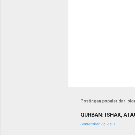
r
Postingan populer dari blog
QURBAN: ISHAK, ATAU 
September 29, 2013