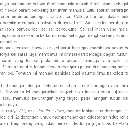
punya pandangan bahwa fitrah manusia adalah fitrah Islam sebagai 
h fi al-din
berarti berpaling dari fitrah manusia. Lalu, apakah berarti j
fesor emeritus biologi di Universitas College London, dalam b
erpikir merupakan aktivitas di tingkat sel. Ada sekitar seratus mi
 lebih banyak lagi sel-sel pendukung. Sel-sel inilah yang mel
bagaimana sel-sel ini berkomunikasi sehingga menghasilkan pikiran,
n misteri.
pai pada temuan, bahwa sel-sel saraf bertugas membawa pesan den
liknya sel saraf juga membawa informasi dari berbagai bagian tubuh 
l saraf yang terlibat pada indera perasa sehingga rasa sakit 
. Semua transfer terjadi dengan mengirim pesan di sepanjang sel s
bran sel. Temuan ini menjadi penjelas bagi asumsi ilmu psikologi
s berhubungan dengan kebutuhan tubuh dan kekurangan atau hi
buh. Dorongan ini mengarahkan tingkah laku individu pada tujuan
uh atau menutup kekurangan yang terjadi pada jaringan tubuh 
belumnya.
m bukunya
Al-Qur’an dan Ilmu Jiwa
, mencontohkan dua dorongan fis
ga diri; 2) dorongan untuk mempertahankan kelestarian hidup jenis
uan. Bagi orang yang tidak berpikir (tentunya juga tidak ber-
taf