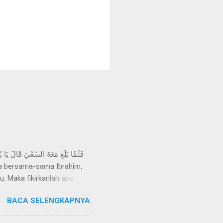
. Maka fikirkanlah apa
Allah kamu akan
BACA SELENGKAPNYA
yat ini, para ulama berbeda
adalah Ishak, mereka