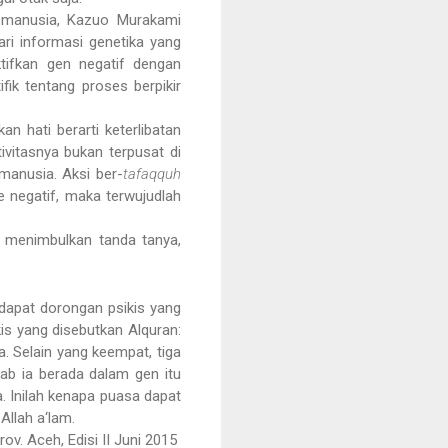
h manusia, Kazuo Murakami
ari informasi genetika yang
tifkan gen negatif dengan
fik tentang proses berpikir
an hati berarti keterlibatan
ivitasnya bukan terpusat di
 manusia. Aksi ber-
tafaqquh
e negatif, maka terwujudlah
i menimbulkan tanda tanya,
rdapat dorongan psikis yang
is yang disebutkan Alquran:
. Selain yang keempat, tiga
bab ia berada dalam gen itu
a. Inilah kenapa puasa dapat
 Allah a‘lam.
v. Aceh, Edisi II Juni 2015