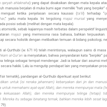
in qaryah ahlaknaha
) yang dapat disaksikan dengan mata kepala ata
ruh manusia berjalan di muka bumi agar memiliki “hati yang berpikir”
 menguat ketika penjelasan secara kausasi (
ta’lil
) terhadap “
q
har
,” yaitu mata kepala. Ini tergolong
majaz
mursal
yang menyeb
 pada posisi sebab (melihat dengan mata kepala).
ng atomistik, sebab kajiannya masih terbatas dalam perspektif linguis
tataran
majazi
yang memesona rasa bahasa, bahkan terpuaskan. P
dikaji secara holistik dengan melibatkan temuan di bidang psikologi, n
rti al-Qurthubi (w. 671 H) telah merintisnya, walaupun sains di mas
Ahkam al-Qur’an
ia menyatakan, bahwa penyandaran kata “berpikir” pad
na telinga sebagai tempat mendengar. Jadi ia keluar dari asumsi met
) secara hakiki. Lalu ia mengutip pendapat lain yang menyatakan proses 
fsir tematik), pandangan al-Qurthubi diperkuat ayat berikut:
ikan untuk (isi neraka jahannam) kebanyakan dari jin dan manus
ya untuk memahami ayat-ayat Allah), dan mereka mempunyai mata (te
da kekuasaan Allah), dan mereka mempunyai telinga (tetapi) ti
. Mereka itu sebagai binatang ternak, bahkan mereka lebih sesat lag
179).