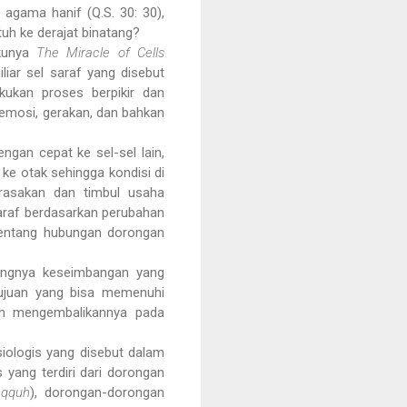
agama hanif (Q.S. 30: 30),
atuh ke derajat binatang?
ukunya
The Miracle of Cells
liar sel saraf yang disebut
akukan proses berpikir dan
 emosi, gerakan, dan bahkan
gan cepat ke sel-sel lain,
ke otak sehingga kondisi di
dirasakan dan timbul usaha
araf berdasarkan perubahan
 tentang hubungan dorongan
langnya keseimbangan yang
-tujuan yang bisa memenuhi
dan mengembalikannya pada
iologis yang disebut dalam
 yang terdiri dari dorongan
aqquh
), dorongan-dorongan