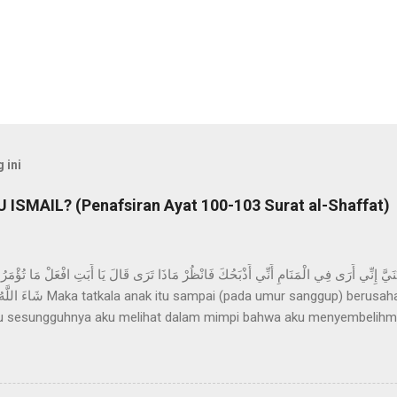
 ini
ISMAIL? (Penafsiran Ayat 100-103 Surat al-Shaffat)
kku sesungguhnya aku melihat dalam mimpi bahwa aku menyembelihmu
 “Hai bapakku, kerjakanlah apa yang diperintahkan kepadamu; Insya 
orang yang sabar . (Q.S. al-Shaffat [37]: 102). Dalam menafsirkan a
g disembelih. Sebagian ulama berpendirian, bahwa yang disembelih 