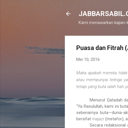
JABBARSABIL.CO
Kami menawarkan kajian-k
Puasa dan Fitrah (
Mei 10, 2016
Maka apakah mereka tidak 
atau mempunyai telinga y
tetapi yang buta ialah hati 
Menurut Qatadah da
“Ya Rasulullah, kami ini bu
sebenarnya buta—dunia-akh
bersifat
majazi
(metafor), 
Secara redaksional 