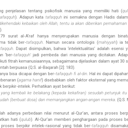
g penjelasan tentang psikofisik manusia yang memiliki hati (
qu
tafaqquh
). Adapun kata
tafaqquh
ini semakna dengan Hadis dala
dikehendaki kebaikan oleh Allah, tentu ia akan diberikan pemahama
).
179 surat al-A‘raf hanya menyerupakan manusia dengan binat
ma tidak ber-
tafaqquh
. Namun secara ontologis (
mahiyyah
) ia t
afaqquh
. Dapat disimpulkan, bahwa ‘intelektualitas’ adalah esen
n ‘ber-
tafaqquh’
jadi pembeda dari manusia yang dicitakan. Adap
uti fitrah kemanusiaannya, sebagaimana dijelaskan dalam ayat 30 s
ntah berpuasa (Q.S. al-Baqarah [2]: 183).
hanya bisa dicapai dengan ber-
tafaqquh fi al-din
. Hal ini dapat dipaha
ebenaran (
agama hanif
) disebabkan oleh faktor eksternal yang mema
 berpikir-intelek. Perhatikan ayat berikut:
ang kembali ke belakang (kepada kekafiran) sesudah petunjuk itu 
mudah (berbuat dosa) dan memanjangkan angan-angan mereka
. (Q.S
slah adanya perbedaan nilai menurut al-Qur’an, antara proses berpi
tkan hati (
qulub
). Al-Qur’an memberi penghargaan pada proses ber
proses berpikir intelek-rasional yang tidak ber-
tafaqquh
disamakan