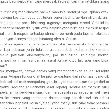
timulus bagi perbuatan yang merusak (agresi) dan menjatuhkan manus
neurosains
) menjelaskan bahwa manusia memiliki tiga lapisan otak
ndukung kegiatan vegetatit tubuh seperti bernafas dan aliran darah.
yang juga ada pada binatang, tugasnya mengatur emosi. Otak ini 
ah otak neomamalia, yaitu otak berpikir yang bertugas memilih respo
if berarti respon terhadap stimulus berhenti pada lapisan otak kedu
asan penyamaannya dengan binatang oleh al-Qur’an.
tindakan agresi juga dapat terjadi jika otak neomamalia tidak memiliki
. Tapi sebenarnya ini tidak beralasan, sebab akal memiliki kemam
ru. Maka patutlah dipertanyakan, jika kebutuhan fisiologis mem
ampainya informasi dari sel saraf ke sel otot, lalu apa yang bis
ukan?
 DNA menjawab, bahwa genlah yang memerintahkan sel-sel tersebu
ksana. Adapun fungsi otak berpikir tergantung dari informasi yang dik
sebab sel-sel otak mengadung gen, lalu gen menentukan fungsi dari se
ami, seorang ahli genetika asal Jepang, semua sel memiliki stru
ahan ia berdiferensiasi dan terspesialisasi, sebagian sel menj
nya. Informasi yang tersimpan dalam setiap gen dari seluruh sel 
ebagian nonaktif. Misalnya sel yang menyusun otak tidak pernah b
netik yang aktif di dalamnya, maka ia hanya menjalankan peran sebag