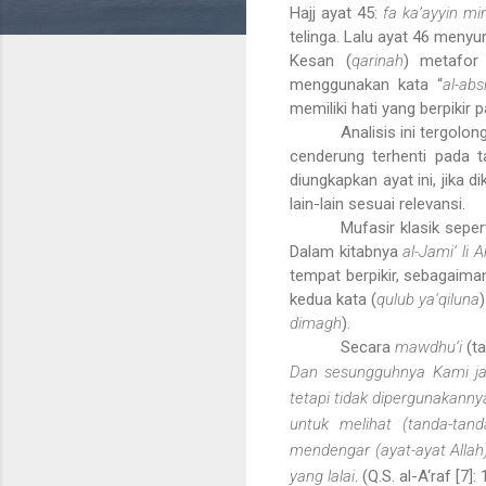
Hajj ayat 45:
fa ka’ayyin m
telinga. Lalu ayat 46 menyu
Kesan (
qarinah
) metafor
menggunakan kata “
al-abs
memiliki hati yang berpikir
Analisis ini tergolo
cenderung terhenti pada 
diungkapkan ayat ini, jika 
lain-lain sesuai relevansi.
Mufasir klasik sepe
Dalam kitabnya
al-Jami‘ li 
tempat berpikir, sebagaima
kedua kata (
qulub ya‘qiluna
dimagh
).
Secara
mawdhu‘i
(ta
Dan sesungguhnya Kami jad
tetapi tidak dipergunakann
untuk melihat (tanda-tan
mendengar (ayat-ayat Allah)
yang lalai
. (Q.S. al-A‘raf [7]: 