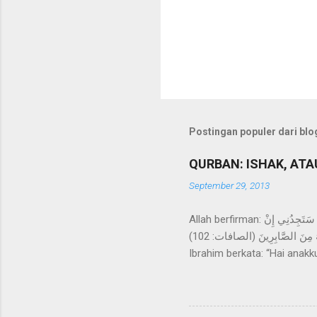
Postingan populer dari blog
QURBAN: ISHAK, ATAU 
September 29, 2013
Allah berfirman: فَلَمَّا بَلَغَ مَعَهُ السَّعْيَ قَالَ يَا بُنَيَّ إِنِّي أَرَى فِي الْمَنَامِ أَنِّي أَذْبَحُكَ فَانْظُرْ مَاذَا تَرَى قَالَ يَا أَبَتِ افْعَلْ مَا تُؤْمَرُ سَتَجِدُنِي إِنْ
شَاءَ اللَّهُ مِنَ الصَّابِرِينَ (الصافات: 102) Maka tatkala anak itu sampai (pada umur sanggup) berusaha bersama-sama Ibrahim,
Ibrahim berkata: “Hai ana
pendapatmu!”. Ia menjawab:
mendapatiku termasuk orang-
pendapat tentang siapa yan