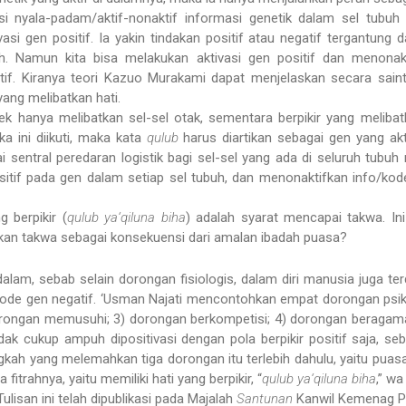
si nyala-padam/aktif-nonaktif informasi genetik dalam sel tubu
si gen positif. Ia yakin tindakan positif atau negatif tergantung d
uh. Namun kita bisa melakukan aktivasi gen positif dan menonak
tif. Kiranya teori Kazuo Murakami dapat menjelaskan secara sainti
 yang melibatkan hati.
lek hanya melibatkan sel-sel otak, sementara berpikir yang melibatk
ka ini diikuti, maka kata
qulub
harus diartikan sebagai gen yang akt
ai sentral peredaran logistik bagi sel-sel yang ada di seluruh tubuh
itif pada gen dalam setiap sel tubuh, dan menonaktifkan info/kod
 berpikir (
qulub ya‘qiluna biha
) adalah syarat mencapai takwa. In
kan takwa sebagai konsekuensi dari amalan ibadah puasa?
alam, sebab selain dorongan fisiologis, dalam diri manusia juga te
kode gen negatif. ‘Usman Najati mencontohkan empat dorongan psik
orongan memusuhi; 3) dorongan berkompetisi; 4) dorongan beragama
idak cukup ampuh dipositivasi dengan pola berpikir positif saja, se
ngkah yang melemahkan tiga dorongan itu terlebih dahulu, yaitu puas
trahnya, yaitu memiliki hati yang berpikir, “
qulub ya‘qiluna biha
,” wa
Tulisan ini telah dipublikasi pada Majalah
Santunan
Kanwil Kemenag Pro