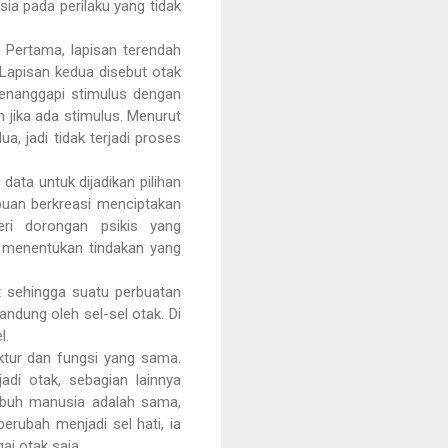
ia pada perilaku yang tidak
. Pertama, lapisan terendah
 Lapisan kedua disebut otak
menanggapi stimulus dengan
n jika ada stimulus. Menurut
a, jadi tidak terjadi proses
 data untuk dijadikan pilihan
puan berkreasi menciptakan
beri dorongan psikis yang
a menentukan tindakan yang
t sehingga suatu perbuatan
andung oleh sel-sel otak. Di
l.
ktur dan fungsi yang sama.
adi otak, sebagian lainnya
tubuh manusia adalah sama,
erubah menjadi sel hati, ia
ai otak saja.