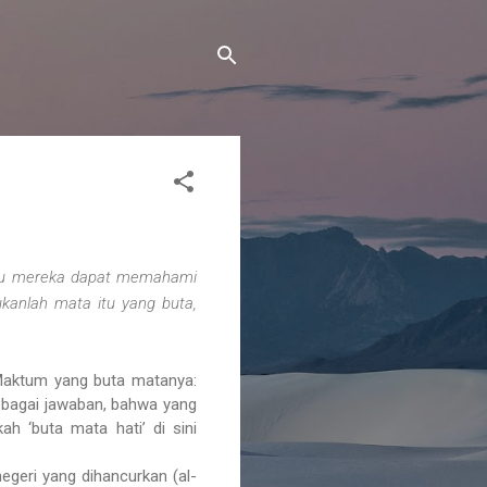
 itu mereka dapat memahami
anlah mata itu yang buta,
 Maktum yang buta matanya:
 sebagai jawaban, bahwa yang
h ‘buta mata hati’ di sini
egeri yang dihancurkan (al-