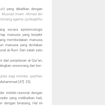
lub
) yang dikaitkan dengan
m
Musnad
Imam
Ahmad
ibn
n tentang agama (yu
faqqihhu
ang secara epistemologis
etap manusia yang berpikir
si yang membedakan manusia
un manusia yang dicitakan
urat al-Rum. Dan salah satu
mi dari penjelasan al-Qur’an,
lingkan seseorang dari ber-
jelas bagi mereka, syaithan
. Muhammad [47]: 25).
kir intelek-rasional dengan
pikir yang melibatkan hati,
 dengan binatang. Hal ini