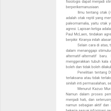
fisiologis dapat menjadi s
berperikemanusiaan.
Ilmu tentang otak (
adalah otak reptil yang me
paleomamalia, yaitu otak 
agresi. Lapisan ketiga adal
Paul McLaen, tindakan agres
berpikir. Kiranya inilah al
Selain cara di atas, 
dalam menanggapi stimulus
alternatif-alternatif ba
menggerakkan tubuh kala s
boleh dan tidak boleh dilak
Penelitian tentang
terlaksana atau tidak terla
sinilah inti permasalahan, 
Menurut Kazuo Murak
Namun dalam proses pembel
menjadi hati, dan seterus
namun sebagian aktif dan s
bekerja sesuai informasi ge