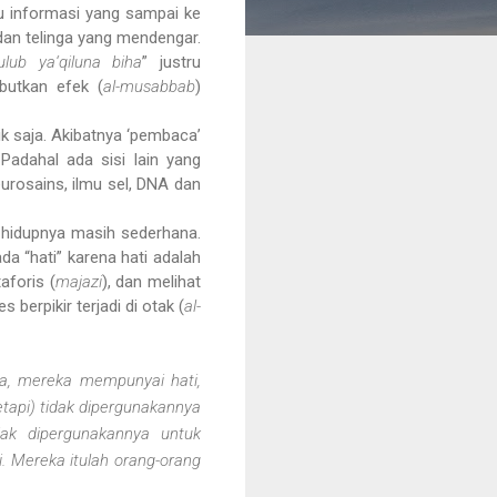
u informasi yang sampai ke
 dan telinga yang mendengar.
ulub ya‘qiluna biha
” justru
utkan efek (
al-musabbab
)
tik saja. Akibatnya ‘pembaca’
adahal ada sisi lain yang
eurosains, ilmu sel, DNA dan
a hidupnya masih sederhana.
a “hati” karena hati adalah
aforis (
majazi
), dan melihat
berpikir terjadi di otak (
al-
ia, mereka mempunyai hati,
tapi) tidak dipergunakannya
dak dipergunakannya untuk
i. Mereka itulah orang-orang