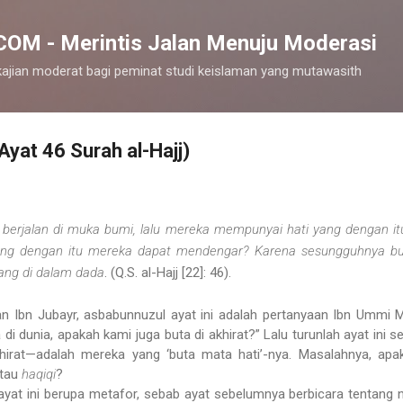
Langsung ke konten utama
M - Merintis Jalan Menuju Moderasi
ajian moderat bagi peminat studi keislaman yang mutawasith
Ayat 46 Surah al-Hajj)
berjalan di muka bumi, lalu mereka mempunyai hati yang dengan
ang dengan itu mereka dapat mendengar? Karena sesungguhnya buk
yang di dalam dada
. (Q.S. al-Hajj [22]: 46).
n Ibn Jubayr, asbabunnuzul ayat ini adalah pertanyaan Ibn Ummi
ta di dunia, apakah kami juga buta di akhirat?” Lalu turunlah ayat ini
irat—adalah mereka yang ‘buta mata hati’-nya. Masalahnya, apaka
atau
haqiqi
?
ayat ini berupa metafor, sebab ayat sebelumnya berbicara tentang n