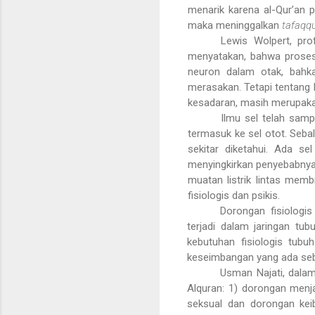
menarik karena al-Qur’an 
maka meninggalkan
tafaqqu
Lewis Wolpert, pro
menyatakan, bahwa proses b
neuron dalam otak, bahkan
merasakan. Tetapi tentang 
kesadaran, masih merupaka
Ilmu sel telah sam
termasuk ke sel otot. Seba
sekitar diketahui. Ada se
menyingkirkan penyebabnya
muatan listrik lintas mem
fisiologis dan psikis.
Dorongan fisiologi
terjadi dalam jaringan tu
kebutuhan fisiologis tub
keseimbangan yang ada se
Usman Najati, dala
Alquran: 1) dorongan menja
seksual dan dorongan keib