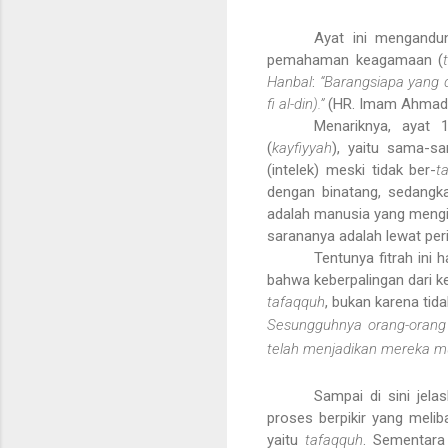
Ayat ini mengandun
pemahaman keagamaan (
Hanbal
:
“Barangsiapa yang 
fi al-din
).”
(HR. Imam Ahmad
Menariknya, ayat 
(
kayfiyyah
), yaitu sama-sa
(intelek) meski tidak ber-
t
dengan binatang, sedangka
adalah manusia yang mengik
sarananya adalah lewat peri
Tentunya fitrah ini 
bahwa keberpalingan dari k
tafaqquh
, bukan karena tidak
Sesungguhnya orang-orang y
telah menjadikan mereka 
Sampai di sini jela
proses berpikir yang meliba
yaitu
tafaqquh
. Sementara 