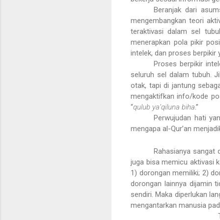
Beranjak dari asum
mengembangkan teori aktiva
teraktivasi dalam sel tub
menerapkan pola pikir posi
intelek, dan proses berpikir
Proses berpikir inte
seluruh sel dalam tubuh. Ji
otak, tapi di jantung sebag
mengaktifkan info/kode pos
“
qulub ya‘qiluna biha
.”
Perwujudan hati yang
mengapa al-Qur’an menjadi
Rahasianya sangat d
juga bisa memicu aktivasi 
1) dorongan memiliki; 2) d
dorongan lainnya dijamin t
sendiri. Maka diperlukan la
mengantarkan manusia pada fi