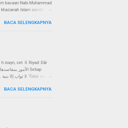
dalam bacaan Nabi Muhammad
khazanah Islam sendiri.
ak disebutkan oleh Ibn Ishaq
BACA SELENGKAPNYA
. Bahkan tidak tercantum
 riwayat tentang ayat setan
lain. Mereka mengangkat
 isayn, cet. II. Riyad: Dār
da
BACA SELENGKAPNYA