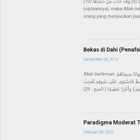
وَنَفْسٍ وَمَا سَوَّاهَا (7) فَأَلْهَمَهَا فُجُورَهَا وَتَقْوَاهَا (8) قَدْ أَفْلَحَ مَنْ زَكَّاهَا (9) وَقَدْ خَابَ مَنْ دَسَّاهَا (10) Demi jiwa dan penyempurnaan
(ciptaannya), maka Allah m
orang yang menyucikan jiwa
ayat di atas, setelah bersu
diri/jiwa manusia dan penc
manusia. Al-Qurthubi meng
yang lain mengartikannya sec
Bekas di Dahi (Penafs
berbentuk nakirah (tanpa ali
Desember 28, 2013
Allah berfirman: مُحَمَّدٌ رَسُولُ اللَّهِ وَالَّذِينَ مَعَهُ أَشِدَّاءُ عَلَى الْكُفَّارِ رُحَمَاءُ بَيْنَهُمْ تَرَاهُمْ رُكَّعًا سُجَّدًا يَبْتَغُونَ فَضْلًا مِنَ اللَّهِ وَرِضْوَانًا سِيمَاهُمْ
تَغْلَظَ فَاسْتَوَى عَلَى سُوقِهِ يُعْجِبُ
الزُّرَّاعَ لِيَغِيظَ بِهِمُ الْكُفَّارَ وَعَدَ اللَّهُ الَّذِينَ آمَنُوا وَعَمِلُوا الصَّالِحَاتِ مِنْهُمْ مَغْفِرَةً وَأَجْرًا عَظِيمًا ( الفتح : 29) Muhammad itu adalah utusan
Allah dan orang-orang yang
mereka: kamu lihat mereka 
muka mereka dari bekas suju
tanaman yang mengeluarkan 
Paradigma Moderat T
Februari 08, 2022