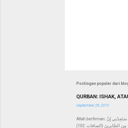
Postingan populer dari blog
QURBAN: ISHAK, ATAU 
September 29, 2013
Allah berfirman: فَلَمَّا بَلَغَ مَعَهُ السَّعْيَ قَالَ يَا بُنَيَّ إِنِّي أَرَى فِي الْمَنَامِ أَنِّي أَذْبَحُكَ فَانْظُرْ مَاذَا تَرَى قَالَ يَا أَبَتِ افْعَلْ مَا تُؤْمَرُ سَتَجِدُنِي إِنْ
شَاءَ اللَّهُ مِنَ الصَّابِرِينَ (الصافات: 102) Maka tatkala anak itu sampai (pada umur sanggup) berusaha bersama-sama Ibrahim,