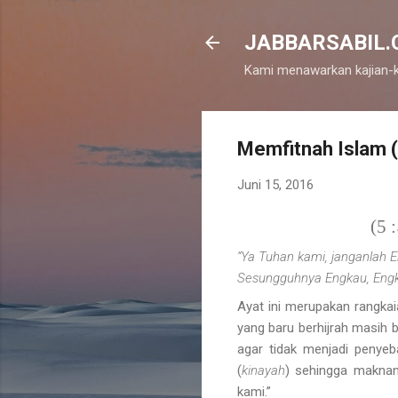
JABBARSABIL.CO
Kami menawarkan kajian-k
Memfitnah Islam (
Juni 15, 2016
 5
“Ya Tuhan kami, janganlah E
Sesungguhnya Engkau, Engk
Ayat ini merupakan rangkai
yang baru berhijrah masih 
agar tidak menjadi penyeba
(
kinayah
) sehingga maknan
kami.”