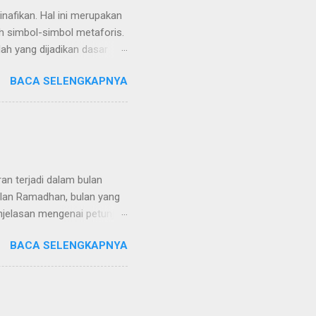
nafikan. Hal ini merupakan
h simbol-simbol metaforis.
ah yang dijadikan dasar
hkan misoginis. Misalnya
BACA SELENGKAPNYA
pemikiran tafsir klasik ke
sir yang bias gender.
an ulama, selama ini
 Lalu dikritik bahwa
an terjadi dalam bulan
njelasan mengenai petunjuk
ulan Ramadhan dipandang
BACA SELENGKAPNYA
ebab Alquran diturunkan di
erjadinya nuzulul quran
ayat dari ‘Ikrimah (Ibn
n bulan penurunan Alquran,