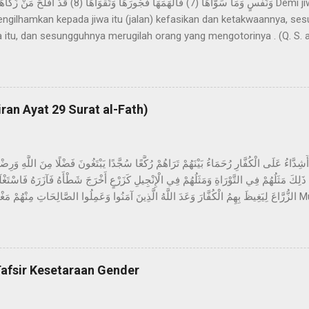
engilhamkan kepada jiwa itu (jalan) kefasikan dan ketakwaannya, se
 itu, dan sesungguhnya merugilah orang yang mengotorinya . (Q. S. a
mpah dengan matahari, bulan, siang, malam, langit, dan bumi, Allah 
iptaannya yang sempurna. Lalu Allah mengilhamkan kefasikan dan ket
atakan bahwa sebagian ulama mengartikan kata ‘ nafs ’ sebagai Na
ara umum, yaitu jati diri manusia itu sendiri. Menurut Ibn ‘Asyur, kat
iran Ayat 29 Surat al-Fath)
f lam ta‘rif ), ini menunjukkan nama jenis, sehingga mencakup jati diri
َلِكَ مَثَلُهُمْ فِي التَّوْرَاةِ وَمَثَلُهُمْ فِي الْإِنْجِيلِ كَزَرْعٍ أَخْرَجَ شَطْأَهُ فَآزَرَهُ فَاسْ
 bersama dengan dia adalah keras terhadap orang-orang kafir, teta
ruku’ dan sujud mencari karunia Allah dan keridhaan-Nya, tanda-ta
d. Demikianlah sifat-sifat mereka dalam Taurat dan sifat-sifat mereka
tunasnya maka tunas itu menjadikan tanaman it...
afsir Kesetaraan Gender