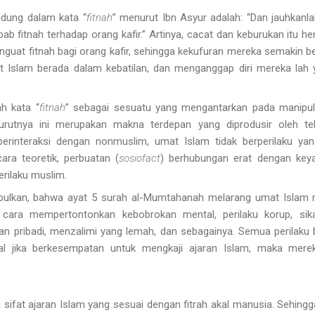
dung dalam kata “
fitnah
” menurut Ibn Asyur adalah: “Dan jauhkanl
ab fitnah terhadap orang kafir.” Artinya, cacat dan keburukan itu h
enguat fitnah bagi orang kafir, sehingga kekufuran mereka semakin 
 Islam berada dalam kebatilan, dan menganggap diri mereka lah
ah kata “
fitnah
” sebagai sesuatu yang mengantarkan pada manipul
urutnya ini merupakan makna terdepan yang diprodusir oleh tek
erinteraksi dengan nonmuslim, umat Islam tidak berperilaku ya
ara teoretik, perbuatan (
sosiofact
) berhubungan erat dengan keyak
erilaku muslim.
mpulkan, bahwa ayat 5 surah al-Mumtahanah melarang umat Islam 
n cara mempertontonkan kebobrokan mental, perilaku korup, sik
an pribadi, menzalimi yang lemah, dan sebagainya. Semua perilaku
al jika berkesempatan untuk mengkaji ajaran Islam, maka mere
a sifat ajaran Islam yang sesuai dengan fitrah akal manusia. Sehi