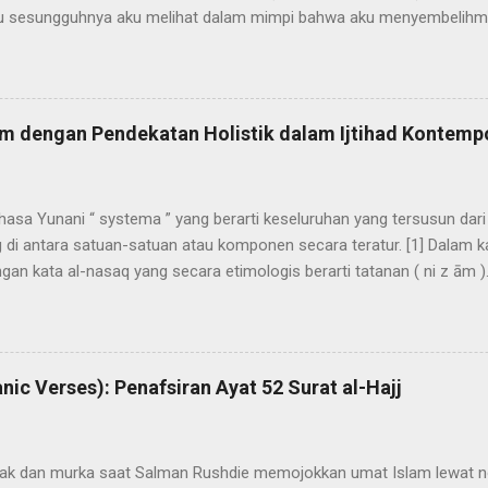
kku sesungguhnya aku melihat dalam mimpi bahwa aku menyembelihmu
 “Hai bapakku, kerjakanlah apa yang diperintahkan kepadamu; Insya 
orang yang sabar . (Q.S. al-Shaffat [37]: 102). Dalam menafsirkan a
g disembelih. Sebagian ulama berpendirian, bahwa yang disembelih 
ang katanya bersumber dari ulama kalangan sahabat dan tabiin. Antar
m dengan Pendekatan Holistik dalam Ijtihad Kontemp
llib dan anaknya ‘Abdullah, berdasar riwayat secara marfu‘ yang men
hasa Yunani “ systema ” yang berarti keseluruhan yang tersusun dari
di antara satuan-satuan atau komponen secara teratur. [1] Dalam ka
an kata al-nasaq yang secara etimologis berarti tatanan ( ni z ām )
 unsur yang saling berhubungan sebagai satu kesatuan. [2] Tatang M
ick dan Ross mendefinisikan sistem sebagai berikut: [3] “…sehimpu
yusun skema atau tata cara melakukan sesuatu kegiatan pemroses
hal ini dilakukan dengan cara mengolah data dan/atau energi dan/at
nic Verses): Penafsiran Ayat 52 Surat al-Hajj
menghasilkan informasi dan/atau energi dan/atau barang (benda) . Me
naan dengan alat atau or...
ak dan murka saat Salman Rushdie memojokkan umat Islam lewat n