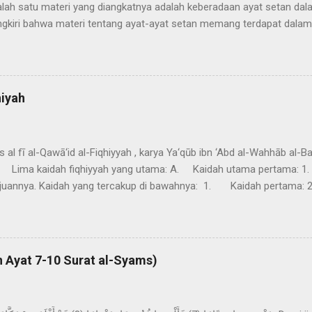
alah satu materi yang diangkatnya adalah keberadaan ayat setan 
gkiri bahwa materi tentang ayat-ayat setan memang terdapat dalam 
enaran cerita ini karena tidak ada referensi dari Alquran. Juga tid
 awal dan paling terpercaya mengenai kehidupan Nabi Muhammad saw
rī dan Muslim, (al-Qurtubi, t.th.: XII, 70). Meskipun diragukan namun
dalam Tafsīr al-Thabari , Tafsīr al-Kasyaf , Tafsīr Jalalayn dan lain-
iyah
rānīq ) saat menafsirkan ayat 52 surat al-Hajj. وَمَا أَرْسَلْنَا مِنْ قَبْلِكَ مِنْ رَسُولٍ وَلَا
s al fī al-Qawā‘id al-Fiqhiyyah , karya Ya‘qūb ibn ‘Abd al-Wahhāb al-Ba h
kaidah fiqhiyyah yang utama: A. Kaidah utama pertama: 1. الأمور بمقاصدها Setiap
. Kaidah yang tercakup di bawahnya: 1. Kaidah pertama: 2. لا ثواب إلا بنية. Tidak a
النية في الي. Niat pada sumpah adalah
 bukan membuat umum yang khusus. 3. Kaidah ketiga: 4. مقاصد اللفظ على نية اللافظ
 hakim. 4. Kaidah keempat: ...
n Ayat 7-10 Surat al-Syams)