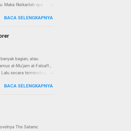
. Maka fikirkanlah apa
Allah kamu akan
BACA SELENGKAPNYA
yat ini, para ulama berbeda
adalah Ishak, mereka
a lain dapat disebut
orer
gatasnam...
 banyak bagian, atau
mus al-Mu‘jam al-Falsafī ,
. Lalu secara terminologis
. Amirin dengan merujuk
BACA SELENGKAPNYA
nan unsur yang melakukan
an untuk mencapai sesuatu
au barang (benda) di dalam
merhatikan definisi ini,
ovelnya The Satanic