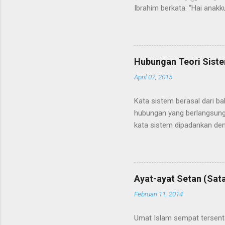
Ibrahim berkata: “Hai ana
pendapatmu!”. Ia menjawab:
mendapatiku termasuk orang-
pendapat tentang siapa yan
berpegang kepada riwayat y
Hubungan Teori Siste
al-‘Abbas ibn ‘Abd al-Mutha
April 07, 2015
Kata sistem berasal dari ba
hubungan yang berlangsung 
kata sistem dipadankan deng
diartikan sebagai kumpulan
Shrode dan Voich, dan Murd
sesuatu kegiatan atau men
atau beberapa tujuan , dan 
Ayat-ayat Setan (Sata
jangka waktu tertentu guna 
Februari 11, 2014
terlihat bahwa sistem berke
Umat Islam sempat tersent