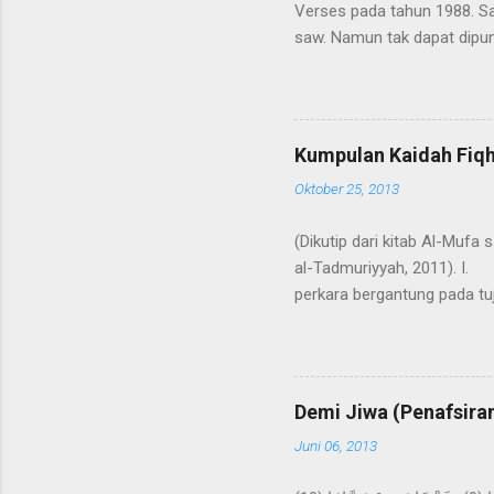
Verses pada tahun 1988. S
saw. Namun tak dapat dipun
Kaum muslimin meragukan keb
dalam catatan yang paling
dalam kumpulan hadits Bukhā
-antara lain- telah termuat 
Kumpulan Kaidah Fiqh
tentang adanya ayat bisikan setan itu ( gha
Oktober 25, 2013
نَبِيٍّ إِلَّا إِذَا تَمَنَّ...
(Dikutip dari kitab Al-Mufa s
al-Tadmuriyyah, 2011). I. Lima 
perkara bergantung pada tujuannya
pahala tanpa niat. 2. Kaidah kedua: 3. مين تخصيص اللفظ العام ولا تعمم الخاص
pengkhusus bagi lafaz yang umum,
إلا في اليمين عند القاضي. Tujuan dari suatu perkataan adalah menurut orang yang mengatakan, kecuali pada sumpah yang
didasarkan pada maksud si
Demi Jiwa (Penafsira
Juni 06, 2013