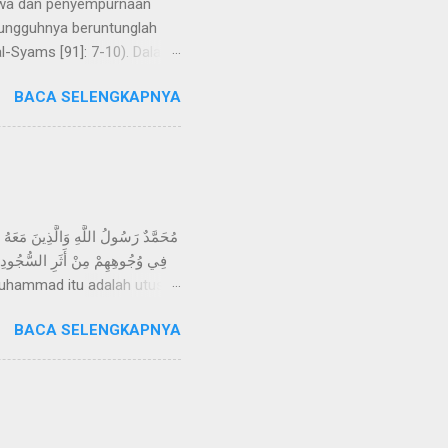
sungguhnya beruntunglah
l-Syams [91]: 7-10). Dalam
bersumpah atas nama jati
BACA SELENGKAPNYA
akwaan ke dalam jiwa/diri
bi Adam, namun sebagian
a ‘ nafs ’ dalam ayat
 seluruh manusia. H...
فِي وُجُوهِهِمْ مِنْ أَثَرِ السُّجُودِ ذ
pi berkasih sayang sesama
BACA SELENGKAPNYA
nda mereka tampak pada
 dalam Injil, yaitu seperti