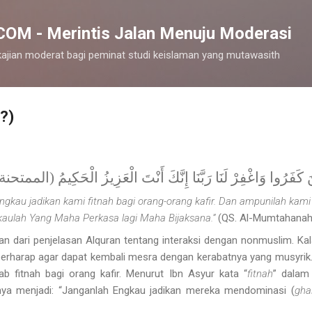
Langsung ke konten utama
M - Merintis Jalan Menuju Moderasi
ajian moderat bagi peminat studi keislaman yang mutawasith
?)
لَّذِينَ كَفَرُوا وَاغْفِرْ لَنَا رَبَّنَا إِنَّكَ أَنْتَ الْعَزِيزُ الْحَكِيمُ (الممتحنة:
ngkau jadikan kami fitnah bagi orang-orang kafir. Dan ampunilah kam
aulah Yang Maha Perkasa lagi Maha Bijaksana.”
(QS. Al-Mumtahanah 
an dari penjelasan Alquran tentang interaksi dengan nonmuslim. Kala
berharap agar dapat kembali mesra dengan kerabatnya yang musyrik.
b fitnah bagi orang kafir. Menurut Ibn Asyur kata “
fitnah
” dalam
ya menjadi: “Janganlah Engkau jadikan mereka mendominasi (
gha