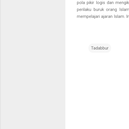
pola pikir logis dan mengi
perilaku buruk orang Isl
mempelajari ajaran Islam. I
Tadabbur
K
o
m
e
n
t
a
r