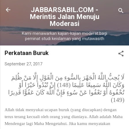
Langsung ke konten utama
JABBARSABIL.COM -
Merintis Jalan Menuju
Moderasi
Kami menawarkan kajian-kajian moderat bagi
peminat studi keislaman yang mutawasith
Perkataan Buruk
September 27, 2017
لَا يُحِبُّ اللَّهُ الْجَهْرَ بِالسُّوءِ مِنَ الْقَوْلِ إِلَّا مَنْ ظُلِمَ
وَكَانَ اللَّهُ سَمِيعًا عَلِيمًا (148) إِنْ تُبْدُوا خَيْرًا أَوْ
تُخْفُوهُ أَوْ تَعْفُوا عَنْ سُوءٍ فَإِنَّ اللَّهَ كَانَ عَفُوًّا قَدِيرًا
(149)
Allah tidak menyukai ucapan buruk (yang diucapkan) dengan
terus terang kecuali oleh orang yang dianiaya. Allah adalah Maha
Mendengar lagi Maha Mengetahui. Jika kamu menyatakan