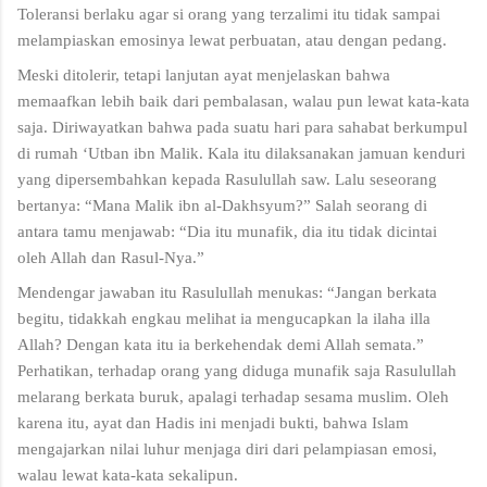
Toleransi berlaku agar si orang yang terzalimi itu tidak sampai
melampiaskan emosinya lewat perbuatan, atau dengan pedang.
Meski ditolerir, tetapi lanjutan ayat menjelaskan bahwa
memaafkan lebih baik dari pembalasan, walau pun lewat kata-kata
saja. Diriwayatkan bahwa pada suatu hari para sahabat berkumpul
di rumah ‘Utban ibn Malik. Kala itu dilaksanakan jamuan kenduri
yang dipersembahkan kepada Rasulullah saw. Lalu seseorang
bertanya: “Mana Malik ibn al-Dakhsyum?” Salah seorang di
antara tamu menjawab: “Dia itu munafik, dia itu tidak dicintai
oleh Allah dan Rasul-Nya.”
Mendengar jawaban itu Rasulullah menukas: “Jangan berkata
begitu, tidakkah engkau melihat ia mengucapkan la ilaha illa
Allah? Dengan kata itu ia berkehendak demi Allah semata.”
Perhatikan, terhadap orang yang diduga munafik saja Rasulullah
melarang berkata buruk, apalagi terhadap sesama muslim. Oleh
karena itu, ayat dan Hadis ini menjadi bukti, bahwa Islam
mengajarkan nilai luhur menjaga diri dari pelampiasan emosi,
walau lewat kata-kata sekalipun.