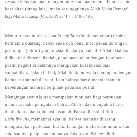
sesuatu kebaikan atau menyembunyikan atau memaafkan sesuatu
kesalahan (orang lain), maka sesungguhnya Allah Maha Pemaaf
lagi Maha Kuasa. (QS. Al-Nisa’ [4]: 148-149).
Menurut para mufasir, kata
la
yuhibbu
(tidak menyukai) di sini
bermakna dilarang. Sebab suka dan benci merupakan dorongan
psikologis (
infi‘al
) yang mustahil adanya pada diri Allah. Bahkan
dilihat dari dimensi ilahiah, penciptaan alam dengan fenomena
positif negatif di dalamnya merupakan kosekuensi dari
sunnatullah. Dalam hal ini, Allah tidak punya kepentingan dengan
kedua sisi sunnatullah ini. Lain halnya dari dimensi insaniah,
kepentingan manusia berpihak pada sisi positif.
Mengingat ayat Alquran merupakan tuntunan bagi perbuatan
manusia, maka pernyataan bahwa Allah tidak menyukai harus
ditafsirkan dalam dimensi insaniah. Para ahli usul al-fiqh
(
ushuliyyun
), memaknai ayat ini; bahwa manusia dilarang
mengucapkan perkataan buruk. Larangan ini berlaku umum, dan
satu-satunya pengecualian hanya dalam kondisi terzalimi.