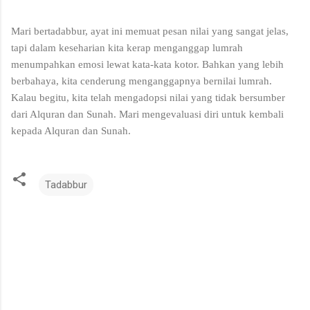
Mari bertadabbur, ayat ini memuat pesan nilai yang sangat jelas,
tapi dalam keseharian kita kerap menganggap lumrah
menumpahkan emosi lewat kata-kata kotor. Bahkan yang lebih
berbahaya, kita cenderung menganggapnya bernilai lumrah.
Kalau begitu, kita telah mengadopsi nilai yang tidak bersumber
dari Alquran dan Sunah. Mari mengevaluasi diri untuk kembali
kepada Alquran dan Sunah.
Tadabbur
K
o
m
e
n