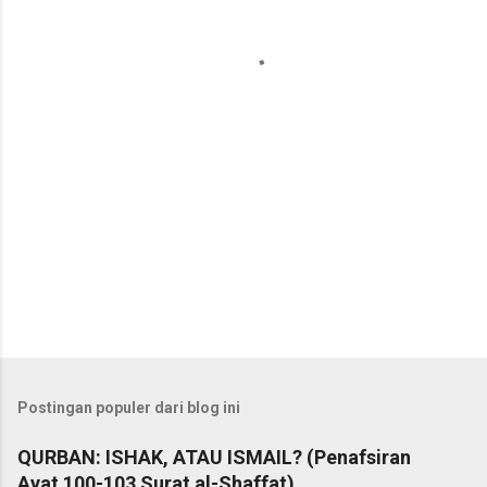
t
a
r
Postingan populer dari blog ini
QURBAN: ISHAK, ATAU ISMAIL? (Penafsiran
Ayat 100-103 Surat al-Shaffat)