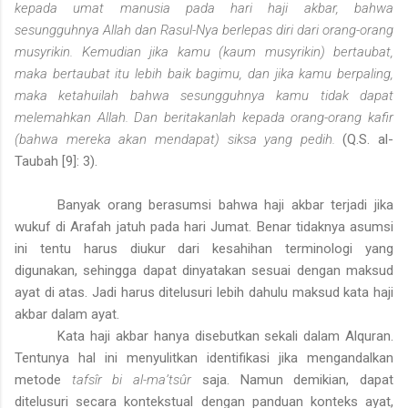
kepada umat manusia pada hari haji akbar, bahwa
sesungguhnya Allah dan Rasul-Nya berlepas diri dari orang-orang
musyrikin. Kemudian jika kamu (kaum musyrikin) bertaubat,
maka bertaubat itu lebih baik bagimu, dan jika kamu berpaling,
maka ketahuilah bahwa sesungguhnya kamu tidak dapat
melemahkan Allah. Dan beritakanlah kepada orang-orang kafir
(bahwa mereka akan mendapat) siksa yang pedih.
(Q.S. al-
Taubah [9]: 3).
Banyak orang berasumsi bahwa haji akbar terjadi jika
wukuf di Arafah jatuh pada hari Jumat. Benar tidaknya asumsi
ini tentu harus diukur dari kesahihan terminologi yang
digunakan, sehingga dapat dinyatakan sesuai dengan maksud
ayat di atas. Jadi harus ditelusuri lebih dahulu maksud kata haji
akbar dalam ayat.
Kata haji akbar hanya disebutkan sekali dalam Alquran.
Tentunya hal ini menyulitkan identifikasi jika mengandalkan
metode
tafsîr bi al-ma’tsûr
saja. Namun demikian, dapat
ditelusuri secara kontekstual dengan panduan konteks ayat,