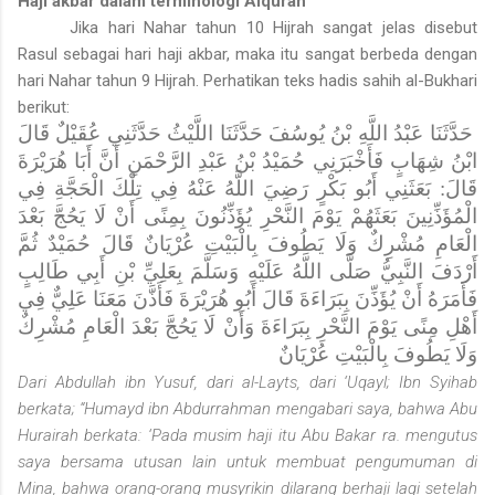
Haji akbar dalam terminologi Alquran
Jika hari Nahar tahun 10 Hijrah sangat jelas disebut
Rasul sebagai hari haji akbar, maka itu sangat berbeda dengan
hari Nahar tahun 9 Hijrah. Perhatikan teks hadis sahih al-Bukhari
berikut:
حَدَّثَنَا عَبْدُ اللَّهِ بْنُ يُوسُفَ حَدَّثَنَا اللَّيْثُ حَدَّثَنِي عُقَيْلٌ قَالَ
ابْنُ شِهَابٍ فَأَخْبَرَنِي حُمَيْدُ بْنُ عَبْدِ الرَّحْمَنِ أَنَّ أَبَا هُرَيْرَةَ
قَالَ: بَعَثَنِي أَبُو بَكْرٍ رَضِيَ اللَّهُ عَنْهُ فِي تِلْكَ الْحَجَّةِ فِي
الْمُؤَذِّنِينَ بَعَثَهُمْ يَوْمَ النَّحْرِ يُؤَذِّنُونَ بِمِنًى أَنْ لَا يَحُجَّ بَعْدَ
الْعَامِ مُشْرِكٌ وَلَا يَطُوفَ بِالْبَيْتِ عُرْيَانٌ قَالَ حُمَيْدٌ ثُمَّ
أَرْدَفَ النَّبِيُّ صَلَّى اللَّهُ عَلَيْهِ وَسَلَّمَ بِعَلِيِّ بْنِ أَبِي طَالِبٍ
فَأَمَرَهُ أَنْ يُؤَذِّنَ بِبَرَاءَةَ قَالَ أَبُو هُرَيْرَةَ فَأَذَّنَ مَعَنَا عَلِيٌّ فِي
أَهْلِ مِنًى يَوْمَ النَّحْرِ بِبَرَاءَةَ وَأَنْ لَا يَحُجَّ بَعْدَ الْعَامِ مُشْرِكٌ
وَلَا يَطُوفَ بِالْبَيْتِ عُرْيَانٌ
Dari Abdullah ibn Yusuf, dari al-Layts, dari ‘Uqayl; Ibn Syihab
berkata; “Humayd ibn Abdurrahman mengabari saya, bahwa Abu
Hurairah berkata: ‘Pada musim haji itu Abu Bakar ra. mengutus
saya bersama utusan lain untuk membuat pengumuman di
Mina, bahwa orang-orang musyrikin dilarang berhaji lagi setelah