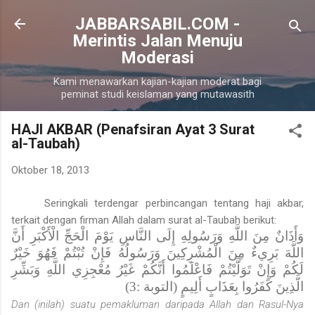
Langsung ke konten utama
JABBARSABIL.COM -
Merintis Jalan Menuju
Moderasi
Kami menawarkan kajian-kajian moderat bagi
peminat studi keislaman yang mutawasith
HAJI AKBAR (Penafsiran Ayat 3 Surat
al-Taubah)
Oktober 18, 2013
Seringkali terdengar perbincangan tentang haji akbar,
terkait dengan firman Allah dalam
surat
al-Taubah berikut:
وَأَذَانٌ مِنَ اللَّهِ وَرَسُولِهِ إِلَى النَّاسِ يَوْمَ الْحَجِّ الْأَكْبَرِ أَنَّ
اللَّهَ بَرِيءٌ مِنَ الْمُشْرِكِينَ وَرَسُولُهُ فَإِنْ تُبْتُمْ فَهُوَ خَيْرٌ
لَكُمْ وَإِنْ تَوَلَّيْتُمْ فَاعْلَمُوا أَنَّكُمْ غَيْرُ مُعْجِزِي اللَّهِ وَبَشِّرِ
3)
:
الَّذِينَ كَفَرُوا بِعَذَابٍ أَلِيمٍ (التوبة
Dan (inilah) suatu pemakluman daripada Allah dan Rasul-Nya