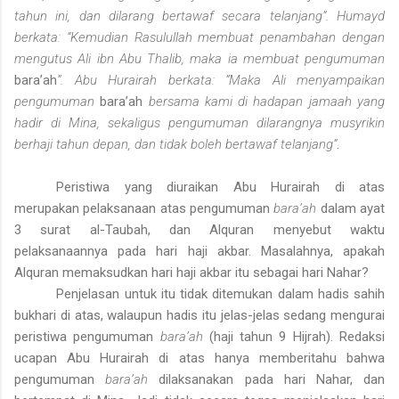
tahun ini, dan dilarang bertawaf secara telanjang”. Humayd
berkata: “Kemudian Rasulullah membuat penambahan dengan
mengutus Ali ibn Abu Thalib, maka ia membuat pengumuman
bara’ah
”. Abu Hurairah berkata: ”Maka Ali menyampaikan
pengumuman
bara’ah
bersama kami di hadapan jamaah yang
hadir di Mina, sekaligus pengumuman dilarangnya musyrikin
berhaji tahun depan, dan tidak boleh bertawaf telanjang”
.
Peristiwa yang diuraikan Abu Hurairah di atas
merupakan pelaksanaan atas pengumuman
bara’ah
dalam ayat
3
surat
al-Taubah, dan Alquran menyebut waktu
pelaksanaannya pada hari haji akbar. Masalahnya, apakah
Alquran memaksudkan hari haji akbar itu sebagai hari Nahar?
Penjelasan untuk itu tidak ditemukan dalam hadis sahih
bukhari di atas, walaupun hadis itu jelas-jelas sedang mengurai
peristiwa pengumuman
bara’ah
(haji tahun 9 Hijrah). Redaksi
ucapan Abu Hurairah di atas hanya memberitahu bahwa
pengumuman
bara’ah
dilaksanakan pada hari Nahar, dan