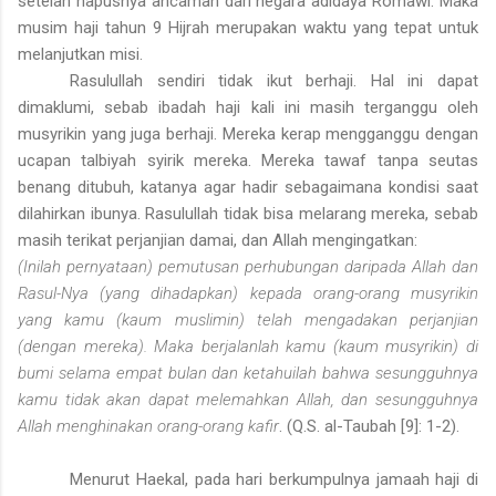
setelah hapusnya ancaman dari negara adidaya Romawi. Maka
musim haji tahun 9 Hijrah merupakan waktu yang tepat untuk
melanjutkan misi.
Rasulullah sendiri tidak ikut berhaji. Hal ini dapat
dimaklumi, sebab ibadah haji kali ini masih terganggu oleh
musyrikin yang juga berhaji. Mereka kerap mengganggu dengan
ucapan talbiyah syirik mereka. Mereka tawaf tanpa seutas
benang ditubuh, katanya agar hadir sebagaimana kondisi saat
dilahirkan ibunya. Rasulullah tidak bisa melarang mereka, sebab
masih terikat perjanjian damai, dan Allah mengingatkan:
(Inilah pernyataan) pemutusan perhubungan daripada Allah dan
Rasul-Nya (yang dihadapkan) kepada orang-orang musyrikin
yang kamu (kaum muslimin) telah mengadakan perjanjian
(dengan mereka). Maka berjalanlah kamu (kaum musyrikin) di
bumi selama empat bulan dan ketahuilah bahwa sesungguhnya
kamu tidak akan dapat melemahkan Allah, dan sesungguhnya
Allah menghinakan orang-orang kafir
. (Q.S. al-Taubah [9]: 1-2).
Menurut Haekal, pada hari berkumpulnya jamaah haji di