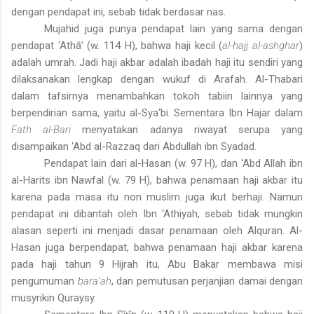
dengan pendapat ini, sebab tidak berdasar nas.
Mujahid juga punya pendapat lain yang sama dengan
pendapat ‘Athâ’ (w. 114 H), bahwa haji kecil (
al-hajj al-ashghar
)
adalah umrah. Jadi haji akbar adalah ibadah haji itu sendiri yang
dilaksanakan lengkap dengan wukuf di Arafah. Al-Thabari
dalam tafsirnya menambahkan tokoh tabiin lainnya yang
berpendirian sama, yaitu al-Sya‘bi. Sementara Ibn Hajar dalam
Fath al-Bari
menyatakan adanya riwayat serupa yang
disampaikan ‘Abd al-Razzaq dari Abdullah ibn Syadad.
Pendapat lain dari al-Hasan (w. 97 H), dan ‘Abd Allah ibn
al-Harits ibn Nawfal (w. 79 H), bahwa penamaan haji akbar itu
karena pada masa itu non muslim juga ikut berhaji. Namun
pendapat ini dibantah oleh Ibn ‘Athiyah, sebab tidak mungkin
alasan seperti ini menjadi dasar penamaan oleh Alquran. Al-
Hasan juga berpendapat, bahwa penamaan haji akbar karena
pada haji tahun 9 Hijrah itu, Abu Bakar membawa misi
pengumuman
bara’ah
, dan pemutusan perjanjian damai dengan
musyrikin Quraysy.