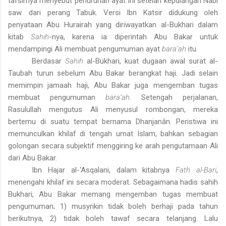
tafsirnya menyebut penurunan ayat ini setelah kepulangan Nabi
saw. dari perang Tabuk. Versi Ibn Katsir didukung oleh
penyataan Abu Hurairah yang diriwayatkan al-Bukhari dalam
kitab
Sahih
-nya, karena ia diperintah Abu Bakar untuk
mendampingi Ali membuat pengumuman ayat
bara’ah
itu.
Berdasar
Sahih
al-Bukhari, kuat dugaan awal
surat
al-
Taubah turun sebelum Abu Bakar berangkat haji. Jadi selain
memimpin jamaah haji, Abu Bakar juga mengemban tugas
membuat pengumuman
bara’ah
. Setengah perjalanan,
Rasulullah mengutus Ali menyusul rombongan, mereka
bertemu di suatu tempat bernama Dhanjanân. Peristiwa ini
memunculkan khilaf di tengah umat Islam, bahkan sebagian
golongan secara subjektif menggiring ke arah pengutamaan Ali
dari Abu Bakar.
Ibn Hajar al-‘Asqalani, dalam kitabnya
Fath al-Bari
,
menengahi khilaf ini secara moderat. Sebagaimana hadis sahih
Bukhari, Abu Bakar memang mengemban tugas membuat
pengumuman; 1) musyrikin tidak boleh berhaji pada tahun
berikutnya, 2) tidak boleh tawaf secara telanjang. Lalu