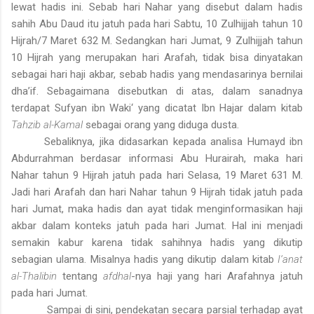
lewat hadis ini. Sebab hari Nahar yang disebut dalam hadis
sahih Abu Daud itu jatuh pada hari Sabtu, 10 Zulhijjah tahun 10
Hijrah/7 Maret 632 M. Sedangkan hari Jumat, 9 Zulhijjah tahun
10 Hijrah yang merupakan hari Arafah, tidak bisa dinyatakan
sebagai hari haji akbar, sebab hadis yang mendasarinya bernilai
dha’if. Sebagaimana disebutkan di atas, dalam sanadnya
terdapat Sufyan ibn Waki‘ yang dicatat Ibn Hajar dalam kitab
Tahzib al-Kamal
sebagai orang yang diduga dusta.
Sebaliknya, jika didasarkan kepada analisa Humayd ibn
Abdurrahman berdasar informasi Abu Hurairah, maka hari
Nahar tahun 9 Hijrah jatuh pada hari Selasa, 19 Maret 631 M.
Jadi hari Arafah dan hari Nahar tahun 9 Hijrah tidak jatuh pada
hari Jumat, maka hadis dan ayat tidak menginformasikan haji
akbar dalam konteks jatuh pada hari Jumat. Hal ini menjadi
semakin kabur karena tidak sahihnya hadis yang dikutip
sebagian ulama. Misalnya hadis yang dikutip dalam kitab
I‘anat
al-Thalibin
tentang
afdhal
-nya haji yang hari Arafahnya jatuh
pada hari Jumat.
Sampai di sini, pendekatan secara parsial terhadap ayat