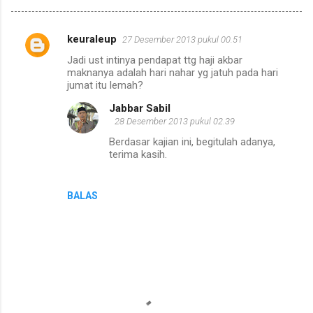
keuraleup
27 Desember 2013 pukul 00.51
K
Jadi ust intinya pendapat ttg haji akbar
o
maknanya adalah hari nahar yg jatuh pada hari
m
jumat itu lemah?
e
Jabbar Sabil
28 Desember 2013 pukul 02.39
n
Berdasar kajian ini, begitulah adanya,
t
terima kasih.
a
r
BALAS