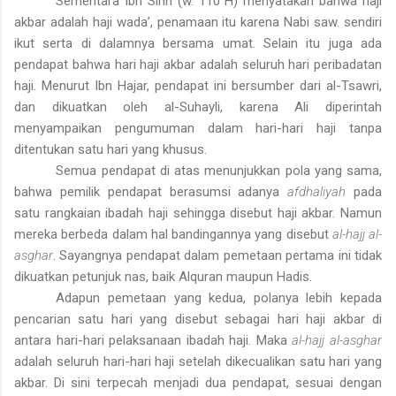
Sementara Ibn Sîrîn (w. 110 H) menyatakan bahwa haji
akbar adalah haji wada’, penamaan itu karena Nabi saw. sendiri
ikut serta di dalamnya bersama umat. Selain itu juga ada
pendapat bahwa hari haji akbar adalah seluruh hari peribadatan
haji. Menurut Ibn Hajar, pendapat ini bersumber dari al-Tsawri,
dan dikuatkan oleh al-Suhayli, karena Ali diperintah
menyampaikan pengumuman dalam hari-hari haji tanpa
ditentukan satu hari yang khusus.
Semua pendapat di atas menunjukkan pola yang sama,
bahwa pemilik pendapat berasumsi adanya
afdhaliyah
pada
satu rangkaian ibadah haji sehingga disebut haji akbar. Namun
mereka berbeda dalam hal bandingannya yang disebut
al-hajj
al-
asghar
. Sayangnya pendapat dalam pemetaan pertama ini tidak
dikuatkan petunjuk nas, baik Alquran maupun Hadis.
Adapun pemetaan yang kedua, polanya lebih kepada
pencarian satu hari yang disebut sebagai hari haji akbar di
antara hari-hari pelaksanaan ibadah haji. Maka
al-hajj al-asghar
adalah seluruh hari-hari haji setelah dikecualikan satu hari yang
akbar. Di sini terpecah menjadi dua pendapat, sesuai dengan