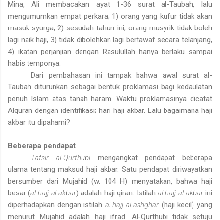
Mina, Ali membacakan ayat 1-36 surat al-Taubah, lalu
mengumumkan empat perkara; 1) orang yang kufur tidak akan
masuk syurga, 2) sesudah tahun ini, orang musyrik tidak boleh
lagi naik haji, 3) tidak dibolehkan lagi bertawaf secara telanjang,
4) ikatan perjanjian dengan Rasulullah hanya berlaku sampai
habis temponya.
Dari pembahasan ini tampak bahwa awal
surat
al-
Taubah diturunkan sebagai bentuk proklamasi bagi kedaulatan
penuh Islam atas tanah haram. Waktu proklamasinya dicatat
Alquran dengan identifikasi; hari haji akbar. Lalu bagaimana haji
akbar itu dipahami?
Beberapa pendapat
Tafsir al-Qurthubi
mengangkat pendapat beberapa
ulama tentang maksud haji akbar. Satu pendapat diriwayatkan
bersumber dari Mujahid (w. 104 H) menyatakan, bahwa haji
besar (
al-hajj al-akbar
) adalah haji qiran. Istilah
al-hajj al-akbar
ini
diperhadapkan dengan istilah
al-hajj al-ashghar
(haji kecil) yang
menurut Mujahid adalah haji ifrad. Al-Qurthubi tidak setuju