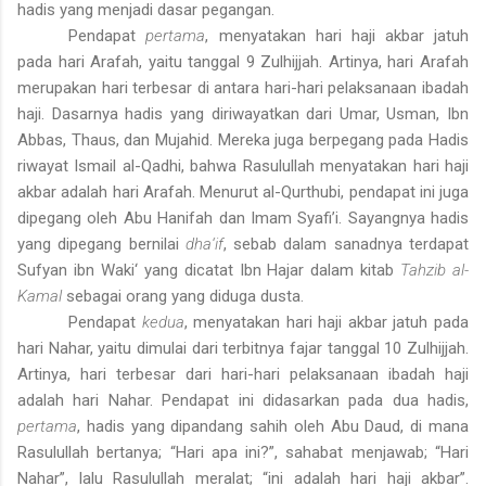
hadis yang menjadi dasar pegangan.
Pendapat
pertama
, menyatakan hari haji akbar jatuh
pada hari Arafah, yaitu tanggal 9 Zulhijjah. Artinya, hari Arafah
merupakan hari terbesar di antara hari-hari pelaksanaan ibadah
haji. Dasarnya hadis yang diriwayatkan dari Umar, Usman, Ibn
Abbas, Thaus, dan Mujahid. Mereka juga berpegang pada Hadis
riwayat Ismail al-Qadhi, bahwa Rasulullah menyatakan hari haji
akbar adalah hari Arafah. Menurut al-Qurthubi, pendapat ini juga
dipegang oleh Abu Hanifah dan Imam Syafi’i. Sayangnya hadis
yang dipegang bernilai
dha‘if
, sebab dalam sanadnya terdapat
Sufyan ibn Waki‘ yang dicatat Ibn Hajar dalam kitab
Tahzib al-
Kamal
sebagai orang yang diduga dusta.
Pendapat
kedua
, menyatakan hari haji akbar jatuh pada
hari Nahar, yaitu dimulai dari terbitnya fajar tanggal 10 Zulhijjah.
Artinya, hari terbesar dari hari-hari pelaksanaan ibadah haji
adalah hari Nahar. Pendapat ini didasarkan pada dua hadis,
pertama
, hadis yang dipandang sahih oleh Abu Daud, di mana
Rasulullah bertanya; “Hari apa ini?”, sahabat menjawab; “Hari
Nahar”, lalu Rasulullah meralat; “ini adalah hari haji akbar”.