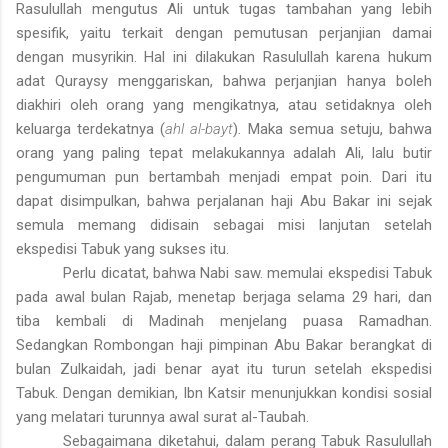
Rasulullah mengutus Ali untuk tugas tambahan yang lebih
spesifik, yaitu terkait dengan pemutusan perjanjian damai
dengan musyrikin. Hal ini dilakukan Rasulullah karena hukum
adat Quraysy menggariskan, bahwa perjanjian hanya boleh
diakhiri oleh orang yang mengikatnya, atau setidaknya oleh
keluarga terdekatnya (
ahl al-bayt
). Maka semua setuju, bahwa
orang yang paling tepat melakukannya adalah Ali, lalu butir
pengumuman pun bertambah menjadi empat poin. Dari itu
dapat disimpulkan, bahwa perjalanan haji Abu Bakar ini sejak
semula memang didisain sebagai misi lanjutan setelah
ekspedisi Tabuk yang sukses itu.
Perlu dicatat, bahwa Nabi saw. memulai ekspedisi Tabuk
pada awal bulan Rajab, menetap berjaga selama 29 hari, dan
tiba kembali di Madinah menjelang puasa Ramadhan.
Sedangkan Rombongan haji pimpinan Abu Bakar berangkat di
bulan Zulkaidah, jadi benar ayat itu turun setelah ekspedisi
Tabuk. Dengan demikian, Ibn Katsir menunjukkan kondisi sosial
yang melatari turunnya awal
surat
al-Taubah.
Sebagaimana diketahui, dalam perang Tabuk Rasulullah