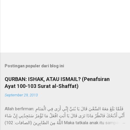
P
o
s
t
Postingan populer dari blog ini
i
n
QURBAN: ISHAK, ATAU ISMAIL? (Penafsiran
g
Ayat 100-103 Surat al-Shaffat)
K
o
September 29, 2013
m
e
n
Allah berfirman: فَلَمَّا بَلَغَ مَعَهُ السَّعْيَ قَالَ يَا بُنَيَّ إِنِّي أَرَى فِي الْمَنَامِ
t
أَنِّي أَذْبَحُكَ فَانْظُرْ مَاذَا تَرَى قَالَ يَا أَبَتِ افْعَلْ مَا تُؤْمَرُ سَتَجِدُنِي إِنْ شَاءَ
a
اللَّهُ مِنَ الصَّابِرِينَ (الصافات: 102) Maka tatkala anak itu sampai
r
(pada umur sanggup) berusaha bersama-sama Ibrahim,