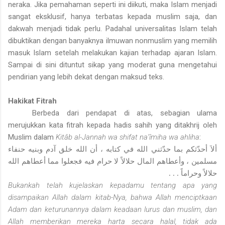
neraka. Jika pemahaman seperti ini diikuti, maka Islam menjadi
sangat eksklusif, hanya terbatas kepada muslim saja, dan
dakwah menjadi tidak perlu. Padahal universalitas Islam telah
dibuktikan dengan banyaknya ilmuwan nonmuslim yang memilih
masuk Islam setelah melakukan kajian terhadap ajaran Islam.
Sampai di sini dituntut sikap yang moderat guna mengetahui
pendirian yang lebih dekat dengan maksud teks.
Hakikat Fitrah
Berbeda dari pendapat di atas, sebagian ulama
merujukkan kata fitrah kepada hadis sahih yang ditakhrij oleh
Muslim dalam
Kitâb al-Jannah wa shifat na‘îmiha wa ahliha
:
ألاَ أحدّثكم بما حدّثني الله في كتابه ، أن الله خلق آدم وبنيه حنفاء
مسلمين ، وأعطاهم المال حلالاً لا حرام فيه فجعلوا مما أعطاهم الله
حلالاً وحراماً . . .
Bukankah telah kujelaskan kepadamu tentang apa yang
disampaikan Allah dalam kitab-Nya, bahwa Allah menciptkaan
Adam dan keturunannya dalam keadaan lurus dan muslim, dan
Allah memberikan mereka harta secara halal, tidak ada