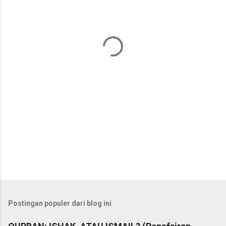
n
t
a
r
Postingan populer dari blog ini