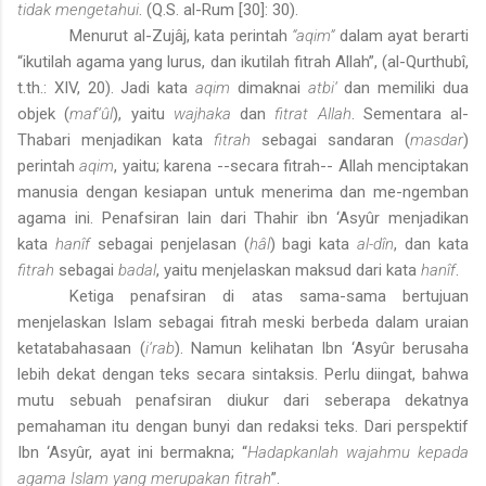
tidak mengetahui
. (Q.S. al-Rum [30]: 30).
Menurut al-Zujâj, kata perintah
“aqim”
dalam ayat berarti
“ikutilah agama yang lurus, dan ikutilah fitrah Allah”, (al-Qurthubî,
t.th.: XIV, 20). Jadi kata
aqim
dimaknai
atbi‘
dan memiliki dua
objek (
maf‘ûl
), yaitu
wajhaka
dan
fitrat Allah
. Sementara al-
Thabari menjadikan kata
fitrah
sebagai sandaran (
masdar
)
perintah
aqim
, yaitu; karena --secara fitrah-- Allah menciptakan
manusia dengan kesiapan untuk menerima dan me-ngemban
agama ini. Penafsiran lain dari Thahir ibn ‘Asyûr menjadikan
kata
hanîf
sebagai penjelasan (
hâl
) bagi kata
al-dîn
, dan kata
fitrah
sebagai
badal
, yaitu menjelaskan maksud dari kata
hanîf
.
Ketiga penafsiran di atas sama-sama bertujuan
menjelaskan Islam sebagai fitrah meski berbeda dalam uraian
ketatabahasaan (
i‘rab
). Namun kelihatan Ibn ‘Asyûr berusaha
lebih dekat dengan teks secara sintaksis. Perlu diingat, bahwa
mutu sebuah penafsiran diukur dari seberapa dekatnya
pemahaman itu dengan bunyi dan redaksi teks. Dari perspektif
Ibn ‘Asyûr, ayat ini bermakna; “
Hadapkanlah wajahmu kepada
agama Islam yang merupakan fitrah
”.