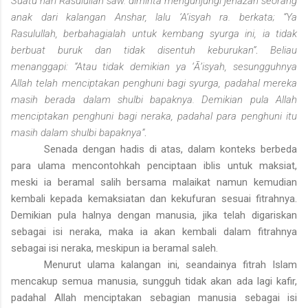
Suatu hari Rasulullah saw. diminta mengunjungi jenazah seorang
anak dari kalangan Anshar, lalu ‘A’isyah ra. berkata; “Ya
Rasulullah, berbahagialah untuk kembang syurga ini, ia tidak
berbuat buruk dan tidak disentuh keburukan”
.
Beliau
menanggapi: “Atau tidak demikian ya ‘Ā’isyah, sesungguhnya
Allah telah menciptakan penghuni bagi syurga, padahal mereka
masih berada dalam shulbi bapaknya. Demikian pula Allah
menciptakan penghuni bagi neraka, padahal para penghuni itu
masih dalam shulbi bapaknya”
.
Senada dengan hadis di atas, dalam konteks berbeda
para ulama mencontohkah penciptaan iblis untuk maksiat,
meski ia beramal salih bersama malaikat namun kemudian
kembali kepada kemaksiatan dan kekufuran sesuai fitrahnya.
Demikian pula halnya dengan manusia, jika telah digariskan
sebagai isi neraka, maka ia akan kembali dalam fitrahnya
sebagai isi neraka, meskipun ia beramal saleh.
Menurut ulama kalangan ini, seandainya fitrah Islam
mencakup semua manusia, sungguh tidak akan ada lagi kafir,
padahal Allah menciptakan sebagian manusia sebagai isi