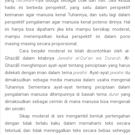
yang
hardware
-nya diduga sebagai otak dan hati. Jadi kedua
hadis ini berbeda perspektif, yang satu dalam perspektif
keimanan agar manusia kenal Tuhannya, dan satu lagi dalam
perspektif pengalaman agar manusia kenal potensi dirinya. Hal
ini hanya bisa dipahami jika kita mampu bersikap moderat,
mampu menempatkan kedua perspektif ini dalam porsi
masing-masing secara proporsional.
Cara berpikir moderat ini telah dicontohkan oleh al-
Ghazālī dalam kitabnya
Jawahir al-Qur’an wa Duraruh
. Al-
Ghazālī menghimpun ayat-ayat tentang penciptaan yang harus
didekati dengan iman dalam tema
jawahir
. Ayat-ayat
jawahir
itu
dimaksudkan sebagai media manusia dalam usaha mengenal
Tuhannya. Sementara ayat-ayat tentang peciptaan dalam
pengalaman manusia dihimpunnya di bawah tema
durar
yang
dimaksudkan sebagai cermin di mana manusia bisa mengenali
diri sendiri.
Sikap moderat di sini mengambil bentuk pertengahan
dengan tidak terlalu kaku dalam memahami teks secara
tekstual, dan tidak meninggalkan teks secara bebas sehingga