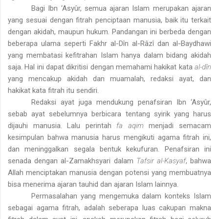
Bagi Ibn ‘Asyûr, semua ajaran Islam merupakan ajaran
yang sesuai dengan fitrah penciptaan manusia, baik itu terkait
dengan akidah, maupun hukum. Pandangan ini berbeda dengan
beberapa ulama seperti Fakhr al-Dîn al-Râzî dan al-Baydhawi
yang membatasi kefitrahan Islam hanya dalam bidang akidah
saja. Hal ini dapat dikritisi dengan memahami hakikat kata
al-dîn
yang mencakup akidah dan muamalah, redaksi ayat, dan
hakikat kata fitrah itu sendiri.
Redaksi ayat juga mendukung penafsiran Ibn ‘Asyûr,
sebab ayat sebelumnya berbicara tentang syirik yang harus
dijauhi manusia. Lalu perintah
fa aqim
menjadi semacam
kesimpulan bahwa manusia harus mengikuti agama fitrah ini,
dan meninggalkan segala bentuk kekufuran. Penafsiran ini
senada dengan al-Zamakhsyari dalam
Tafsir al-Kasyaf
, bahwa
Allah menciptakan manusia dengan potensi yang membuatnya
bisa menerima ajaran tauhid dan ajaran Islam lainnya.
Permasalahan yang mengemuka dalam konteks Islam
sebagai agama fitrah, adalah seberapa luas cakupan makna