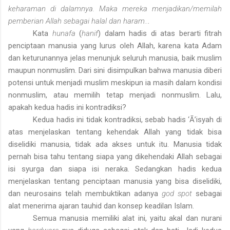
keharaman di dalamnya. Maka mereka menjadikan/memilah
pemberian Allah sebagai halal dan haram..
.
Kata
hunafa
(
hanif
) dalam hadis di atas berarti fitrah
penciptaan manusia yang lurus oleh Allah, karena kata Adam
dan keturunannya jelas menunjuk seluruh manusia, baik muslim
maupun nonmuslim. Dari sini disimpulkan bahwa manusia diberi
potensi untuk menjadi muslim meskipun ia masih dalam kondisi
nonmuslim, atau memilih tetap menjadi nonmuslim. Lalu,
apakah kedua hadis ini kontradiksi?
Kedua hadis ini tidak kontradiksi, sebab hadis ‘Ā’isyah di
atas menjelaskan tentang kehendak Allah yang tidak bisa
diselidiki manusia, tidak ada akses untuk itu. Manusia tidak
pernah bisa tahu tentang siapa yang dikehendaki Allah sebagai
isi syurga dan siapa isi neraka. Sedangkan hadis kedua
menjelaskan tentang penciptaan manusia yang bisa diselidiki,
dan neurosains telah membuktikan adanya
god spot
sebagai
alat menerima ajaran tauhid dan konsep keadilan Islam.
Semua manusia memiliki alat ini, yaitu akal dan nurani